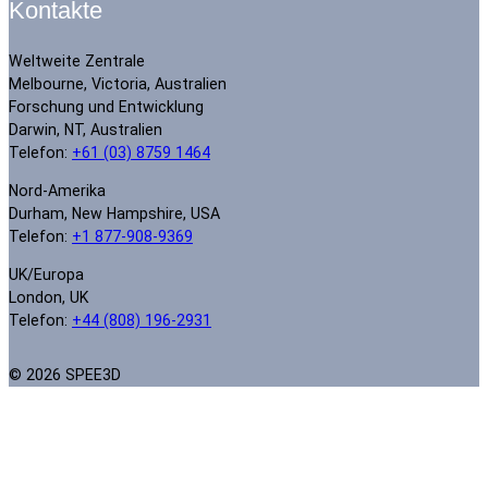
Kontakte
Weltweite Zentrale
Melbourne, Victoria, Australien
Forschung und Entwicklung
Darwin, NT, Australien
Telefon:
+61 (03) 8759 1464
Nord-Amerika
Durham, New Hampshire, USA
Telefon:
+1 877-908-9369
UK/Europa
London, UK
Telefon:
+44 (808) 196-2931
© 2026 SPEE3D