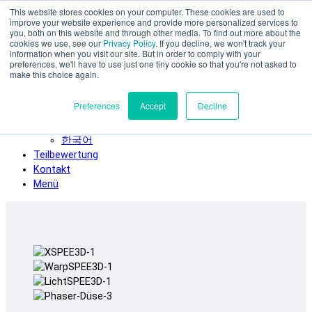
This website stores cookies on your computer. These cookies are used to
Zum Hauptinhalt springen
improve your website experience and provide more personalized services to
SPEE3D
you, both on this website and through other media. To find out more about the
cookies we use, see our
Privacy Policy
. If you decline, we won't track your
Deutsch
information when you visit our site. But in order to comply with your
preferences, we'll have to use just one tiny cookie so that you're not asked to
English
make this choice again.
Español
Français
Preferences
Accept
Decline
Italiano
日本語
한국어
Teilbewertung
Kontakt
Menü