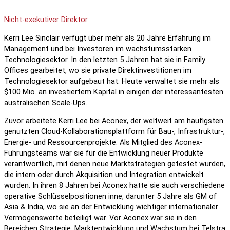
Nicht-exekutiver Direktor
Kerri Lee Sinclair verfügt über mehr als 20 Jahre Erfahrung im
Management und bei Investoren im wachstumsstarken
Technologiesektor. In den letzten 5 Jahren hat sie in Family
Offices gearbeitet, wo sie private Direktinvestitionen im
Technologiesektor aufgebaut hat. Heute verwaltet sie mehr als
$100 Mio. an investiertem Kapital in einigen der interessantesten
australischen Scale-Ups.
Zuvor arbeitete Kerri Lee bei Aconex, der weltweit am häufigsten
genutzten Cloud-Kollaborationsplattform für Bau-, Infrastruktur-,
Energie- und Ressourcenprojekte. Als Mitglied des Aconex-
Führungsteams war sie für die Entwicklung neuer Produkte
verantwortlich, mit denen neue Marktstrategien getestet wurden,
die intern oder durch Akquisition und Integration entwickelt
wurden. In ihren 8 Jahren bei Aconex hatte sie auch verschiedene
operative Schlüsselpositionen inne, darunter 5 Jahre als GM of
Asia & India, wo sie an der Entwicklung wichtiger internationaler
Vermögenswerte beteiligt war. Vor Aconex war sie in den
Bereichen Strategie, Marktentwicklung und Wachstum bei Telstra