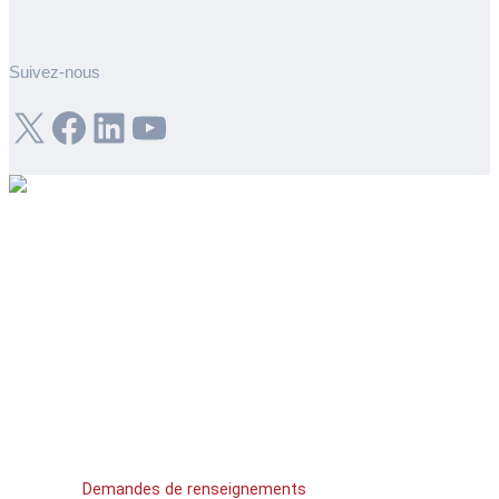
Suivez-nous
X
Facebook
LinkedIn
YouTube
Demandes de
renseignements
Contactez un expert SPEE3D.
Demandes de renseignements