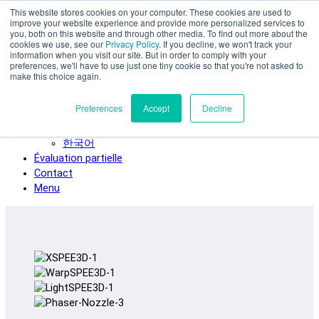
This website stores cookies on your computer. These cookies are used to
Skip to main content
improve your website experience and provide more personalized services to
SPEE3D
you, both on this website and through other media. To find out more about the
cookies we use, see our
Privacy Policy
. If you decline, we won't track your
Français
information when you visit our site. But in order to comply with your
preferences, we'll have to use just one tiny cookie so that you're not asked to
English
make this choice again.
Español
Deutsch
Preferences
Accept
Decline
Italiano
日本語
한국어
Évaluation partielle
Contact
Menu