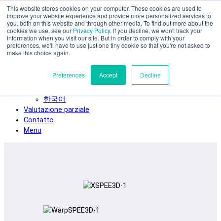
This website stores cookies on your computer. These cookies are used to
Vai al contenuto principale
improve your website experience and provide more personalized services to
SPEE3D
you, both on this website and through other media. To find out more about the
cookies we use, see our
Privacy Policy
. If you decline, we won't track your
Italiano
information when you visit our site. But in order to comply with your
preferences, we'll have to use just one tiny cookie so that you're not asked to
English
make this choice again.
Español
Deutsch
Preferences
Accept
Decline
Français
日本語
한국어
Valutazione parziale
Contatto
Menu