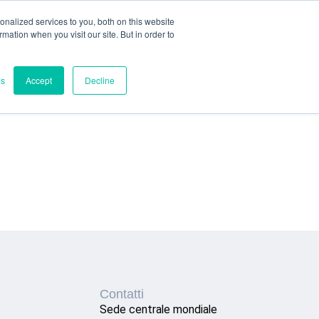
nalized services to you, both on this website
ormation when you visit our site. But in order to
es
Accept
Decline
Contatti
Sede centrale mondiale