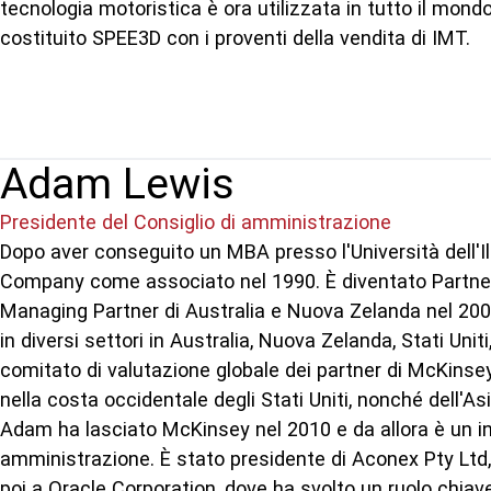
tecnologia motoristica è ora utilizzata in tutto il mon
costituito SPEE3D con i proventi della vendita di IMT.
Adam Lewis
Presidente del Consiglio di amministrazione
Dopo aver conseguito un MBA presso l'Università dell'I
Company come associato nel 1990. È diventato Partner 
Managing Partner di Australia e Nuova Zelanda nel 2002
in diversi settori in Australia, Nuova Zelanda, Stati Unit
comitato di valutazione globale dei partner di McKinsey
nella costa occidentale degli Stati Uniti, nonché dell'A
Adam ha lasciato McKinsey nel 2010 e da allora è un inve
amministrazione. È stato presidente di Aconex Pty Lt
poi a Oracle Corporation, dove ha svolto un ruolo chiav