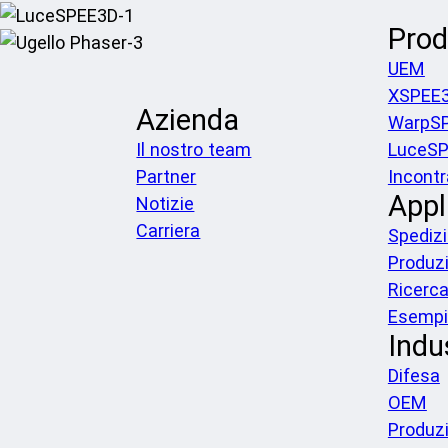
Prod
UEM
XSPEE
Azienda
WarpS
Il nostro team
LuceS
Partner
Incontr
Appl
Notizie
Carriera
Spediz
Produz
Ricerc
Esempi 
Indu
Difesa
OEM
Produz