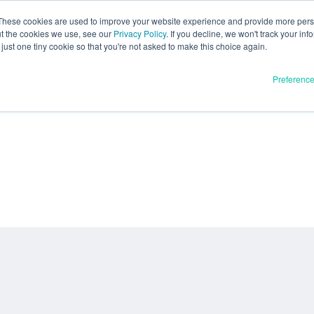
These cookies are used to improve your website experience and provide more perso
ut the cookies we use, see our
Privacy Policy
. If you decline, we won't track your inf
just one tiny cookie so that you're not asked to make this choice again.
Preferenc