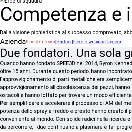
Competenza e 
Dalla visione pionieristica al successo comprovato, abb
Azienda
Il nostro team
|
Partner
|
Fiere e webinar
|
Carriera
Due fondatori. Una sola g
Quando hanno fondato SPEE3D nel 2014, Byron Kennedy
oltre 15 anni. Durante questo periodo, hanno incontrato
l'approvvigionamento di parti metalliche era semplicemen
approvvigionamento all'obsolescenza dei pezzi, hanno c
ostacoli e hanno lottato per trovare un modo efficiente
Per semplificare e accelerare il processo di AM del meta
potenza dello spray a freddo e presto hanno creato il 
conveniente al mondo. Con solide radici nella ricerca e
da percorrere, i due continuano a plasmare e far progred