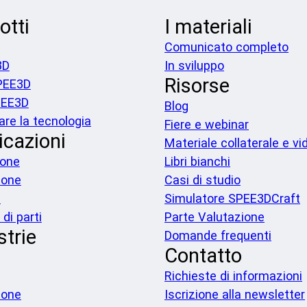
otti
I materiali
Comunicato completo
3D
In sviluppo
Risorse
PEE3D
PEE3D
Blog
are la tecnologia
Fiere e webinar
icazioni
Materiale collaterale e vi
ione
Libri bianchi
ione
Casi di studio
a
Simulatore SPEE3DCraft
di parti
Parte Valutazione
strie
Domande frequenti
Contatto
Richieste di informazioni
ione
Iscrizione alla newsletter