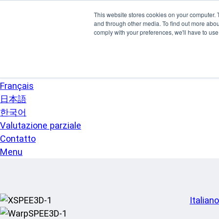
Vai al contenuto principale
This website stores cookies on your computer. 
SPEE3D
and through other media. To find out more abo
Italiano
comply with your preferences, we'll have to use 
English
Español
Deutsch
Français
日本語
한국어
Valutazione parziale
Contatto
Menu
Italiano