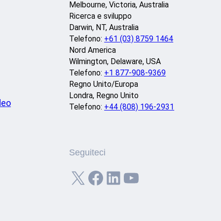
Melbourne, Victoria, Australia
Ricerca e sviluppo
Darwin, NT, Australia
Telefono:
+61 (03) 8759 1464
Nord America
Wilmington, Delaware, USA
Telefono:
+1 877-908-9369
Regno Unito/Europa
Londra, Regno Unito
deo
Telefono:
+44 (808) 196-2931
Seguiteci
X
Facebook
LinkedIn
YouTube