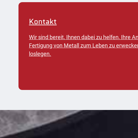
Kontakt
Wir sind bereit, Ihnen dabei zu helfen, Ihre
Fertigung von Metall zum Leben zu erwecke
loslegen.