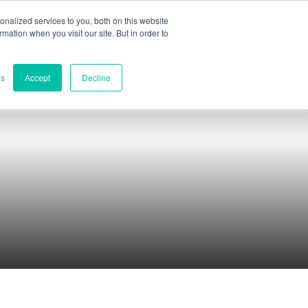
nalized services to you, both on this website
ormation when you visit our site. But in order to
Teilbewertung
Kontakt
es
Accept
Decline
Kontakte
Weltweite Zentrale
Melbourne, Victoria, Australien
Forschung und Entwicklung
Darwin, NT, Australien
Telefon:
+61 (03) 8759 1464
Nord-Amerika
Wilmington, Delaware, USA