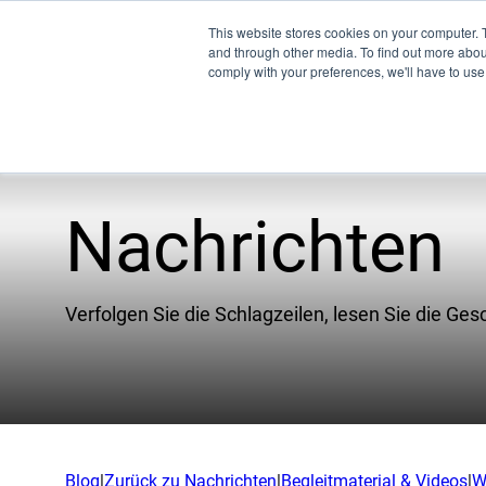
This website stores cookies on your computer. 
and through other media. To find out more abo
comply with your preferences, we'll have to use 
Nachrichten
Pro
WW
Verfolgen Sie die Schlagzeilen, lesen Sie die Ges
XSPE
Warp
Lich
Treff
Blog
|
Zurück zu Nachrichten
|
Begleitmaterial & Videos
|
W