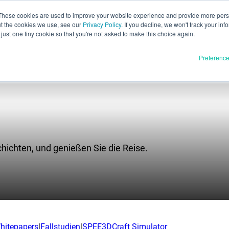
These cookies are used to improve your website experience and provide more perso
ut the cookies we use, see our
Privacy Policy
. If you decline, we won't track your inf
Deutsch
just one tiny cookie so that you're not asked to make this choice again.
English
Preferenc
Español
Français
Italiano
Materialien
dukte
日本語
Vollständige Freigabe
한국어
U
chichten, und genießen Sie die Reise.
In Entwicklung
E3D
SPEE3D
Ressourcen
tSPEE3D
Blog
en Sie die Technik
Messen und Webinare
hitepapers
|
Fallstudien
|
SPEE3DCraft Simulator