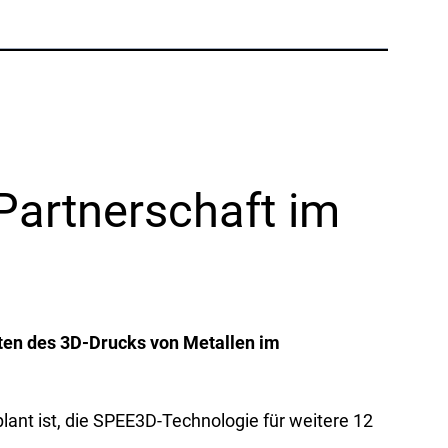
Telefon:
+1 877-908-9369
UK/Europa
London, UK
Telefon:
+44 (808) 196-2931
Partnerschaft im
Folgen Sie uns
X
Facebook
LinkedIn
YouTube
iten des 3D-Drucks von Metallen im
ant ist, die SPEE3D-Technologie für weitere 12