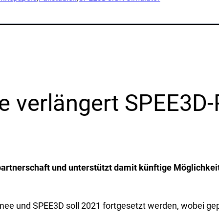
wendungen
Begleitmaterial & Videos
Whitepapers
itionelle
Fallstudien
ktion
SPEE3DCraft Simulator
chung
Teil Bewertung
Beispiele
FAQs
e verlängert SPEE3D-
anchen
Kontakt
idigung
Anfragen
s
Anmeldung zum Newsletter
epartnerschaft und unterstützt damit künftige Möglichke
ellung
Kundenbetreuung
tim
liche Ressourcen
mee und SPEE3D soll 2021 fortgesetzt werden, wobei gepl