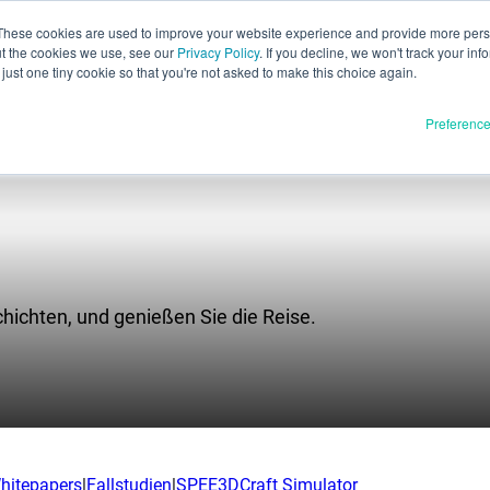
These cookies are used to improve your website experience and provide more perso
ut the cookies we use, see our
Privacy Policy
. If you decline, we won't track your inf
Deutsch
just one tiny cookie so that you're not asked to make this choice again.
English
Preferenc
Español
Français
Italiano
Materialien
dukte
日本語
Vollständige Freigabe
한국어
U
chichten, und genießen Sie die Reise.
In Entwicklung
E3D
SPEE3D
Ressourcen
tSPEE3D
Blog
en Sie die Technik
Messen und Webinare
hitepapers
|
Fallstudien
|
SPEE3DCraft Simulator