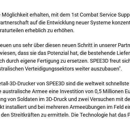
emische Forschung
ce-Büros
 Möglichkeit erhalten, mit dem 1st Combat Service Suppo
rtnerschaft auf die Entwicklung neuer Systeme konzentri
aturteilen erheblich zu erhöhen.
freuen uns sehr über diesen neuen Schritt in unserer Part
wiesen, dass sie das Potenzial hat, die bestehende Liefe
ach durch eigene Fertigung zu ersetzen. SPEE3D freut sic
stralischen Verteidigungssektors weiter auszubauen".
Metall-3D-Drucker von SPEE3D sind die weltweit schnellste
australische Armee eine Investition von 0,5 Millionen Eu
dung von Soldaten im 3D-Druck und zwei Versuchen mit
t installiert und bei mehreren Armeeübungen im Feld ein
den Streitkräften zu ermitteln. Die Technologie hat das P