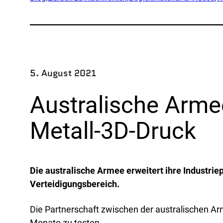
An
Exped
Produ
Fors
5. August 2021
Teil 
Australische Arme
Br
Metall-3D-Druck
Verte
OEM
Die australische Armee erweitert ihre Industri
Herst
Verteidigungsbereich.
Mari
Natür
Die Partnerschaft zwischen der australischen Ar
Monate zu testen.