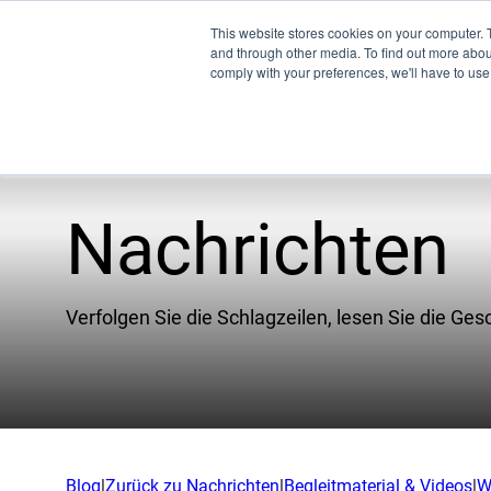
This website stores cookies on your computer. 
and through other media. To find out more abo
comply with your preferences, we'll have to use 
Nachrichten
Pro
Unternehmen
WW
Verfolgen Sie die Schlagzeilen, lesen Sie die Ges
Unser Team
XSPE
Partner
Warp
Nachrichten
Lich
Karriere
Treff
Blog
|
Zurück zu Nachrichten
|
Begleitmaterial & Videos
|
W