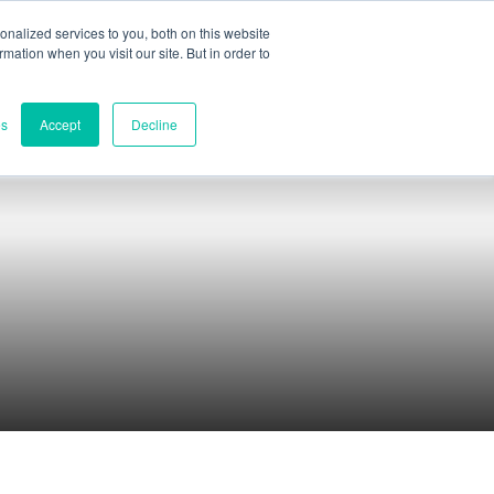
nalized services to you, both on this website
ormation when you visit our site. But in order to
Teilbewertung
Kontakt
es
Accept
Decline
Kontakte
Weltweite Zentrale
Melbourne, Victoria, Australien
Forschung und Entwicklung
Darwin, NT, Australien
Telefon:
+61 (03) 8759 1464
Nord-Amerika
Wilmington, Delaware, USA