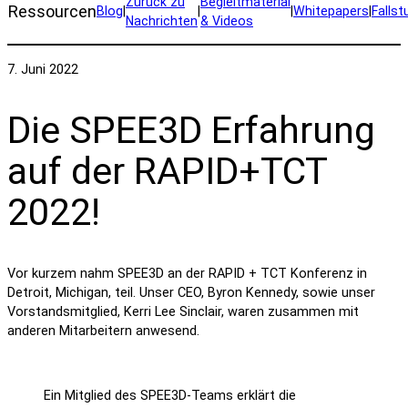
Zurück zu
Begleitmaterial
Ressourcen
Blog
|
|
|
Whitepapers
|
Fallst
Nachrichten
& Videos
7. Juni 2022
Die SPEE3D Erfahrung
auf der RAPID+TCT
2022!
Vor kurzem nahm SPEE3D an der RAPID + TCT Konferenz in
Detroit, Michigan, teil. Unser CEO, Byron Kennedy, sowie unser
Vorstandsmitglied, Kerri Lee Sinclair, waren zusammen mit
anderen Mitarbeitern anwesend.
Ein Mitglied des SPEE3D-Teams erklärt die