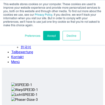
This website stores cookies on your computer. These cookies are used to
Zum Hauptinhalt springen
improve your website experience and provide more personalized services to
SPEE3D
you, both on this website and through other media. To find out more about the
cookies we use, see our
Privacy Policy
. If you decline, we won't track your
Deutsch
information when you visit our site. But in order to comply with your
preferences, we'll have to use just one tiny cookie so that you're not asked to
English
make this choice again.
Español
Français
Preferences
Accept
Decline
Italiano
日本語
한국어
Teilbewertung
Kontakt
Menü