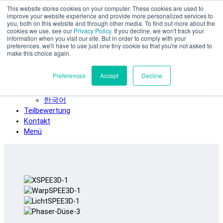
This website stores cookies on your computer. These cookies are used to
Zum Hauptinhalt springen
improve your website experience and provide more personalized services to
SPEE3D
you, both on this website and through other media. To find out more about the
cookies we use, see our
Privacy Policy
. If you decline, we won't track your
Deutsch
information when you visit our site. But in order to comply with your
preferences, we'll have to use just one tiny cookie so that you're not asked to
English
make this choice again.
Español
Français
Preferences
Accept
Decline
Italiano
日本語
한국어
Teilbewertung
Kontakt
Menü