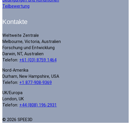
Teilbewertung
Kontakte
Weltweite Zentrale
Melbourne, Victoria, Australien
Forschung und Entwicklung
Darwin, NT, Australien
Telefon:
+61 (03) 8759 1464
Nord-Amerika
Durham, New Hampshire, USA
Telefon:
+1 877-908-9369
UK/Europa
London, UK
Telefon:
+44 (808) 196-2931
© 2026 SPEE3D