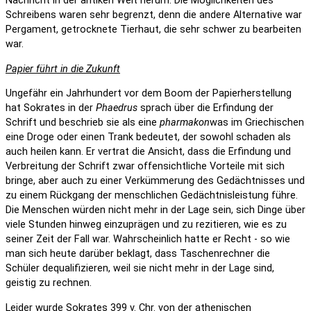
Nachricht in der antiken Welt herum. Die Möglichkeiten des
Schreibens waren sehr begrenzt, denn die andere Alternative war
Pergament, getrocknete Tierhaut, die sehr schwer zu bearbeiten
war.
Papier führt in die Zukunft
Ungefähr ein Jahrhundert vor dem Boom der Papierherstellung
hat Sokrates in der
Phaedrus
sprach über die Erfindung der
Schrift und beschrieb sie als eine
pharmakon
was im Griechischen
eine Droge oder einen Trank bedeutet, der sowohl schaden als
auch heilen kann. Er vertrat die Ansicht, dass die Erfindung und
Verbreitung der Schrift zwar offensichtliche Vorteile mit sich
bringe, aber auch zu einer Verkümmerung des Gedächtnisses und
zu einem Rückgang der menschlichen Gedächtnisleistung führe.
Die Menschen würden nicht mehr in der Lage sein, sich Dinge über
viele Stunden hinweg einzuprägen und zu rezitieren, wie es zu
seiner Zeit der Fall war. Wahrscheinlich hatte er Recht - so wie
man sich heute darüber beklagt, dass Taschenrechner die
Schüler dequalifizieren, weil sie nicht mehr in der Lage sind,
geistig zu rechnen.
Leider wurde Sokrates 399 v. Chr. von der athenischen