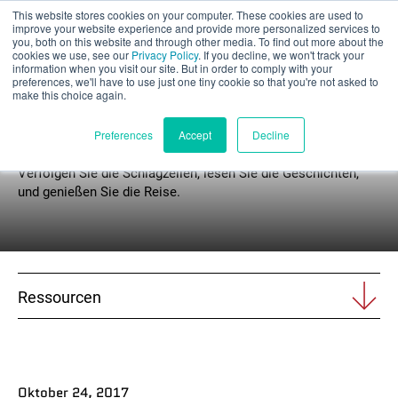
This website stores cookies on your computer. These cookies are used to
Teilbewertung
improve your website experience and provide more personalized services to
you, both on this website and through other media. To find out more about the
cookies we use, see our
Privacy Policy
. If you decline, we won't track your
information when you visit our site. But in order to comply with your
preferences, we'll have to use just one tiny cookie so that you're not asked to
make this choice again.
Nachrichten
Deutsch
Preferences
Accept
Decline
Verfolgen Sie die Schlagzeilen, lesen Sie die Geschichten,
und genießen Sie die Reise.
Produkte
Anwendungen
Ressourcen
Branchen
Materialien
Ressourcen
Oktober 24, 2017