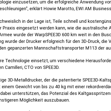
ologie einzusetzen, um die erfolgreiche Anwendung vo
beschleunigen", erklärt Howie Marotto, EWI AM Business
hweislich in der Lage ist, Teile schnell und kostengün
er Praxis eingesetzt werden kann, wie die australische 
n Armee wurde der WarpSPEE3D 600 km weit in den Busc
g wurde der Drucker erfolgreich für den 3D-Druck, die V
 den gepanzerten Mannschaftstransporter M113 der au
ere Technologie einsetzt, um verschiedene Herausforde
en Camilleri, CTO von SPEE3D.
ge 3D-Metalldrucker, der die patentierte SPEE3D-Kaltsp
it einem Gewicht von bis zu 40 kg mit einer rekordverd
dabei unterstützen, das Potenzial des Kaltgasspritzens
nstigeren Möglichkeit auszubauen.