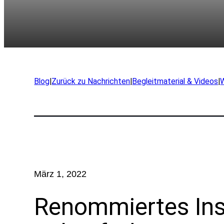
Unternehmen
Unser Team
Blog
|
Zurück zu Nachrichten
|
Begleitmaterial & Videos
|
Partner
Nachrichten
Karriere
März 1, 2022
Renommiertes Inst