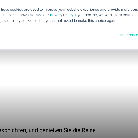
These cookies are used to improve your website experience and provide more perso
ut the cookies we use, see our
Privacy Policy
. If you decline, we won't track your inf
just one tiny cookie so that you're not asked to make this choice again.
Preferenc
Materia
Produkte
Vollständig
WWU
In Entwickl
XSPEE3D
WarpSPEE3D
Ressou
LichtSPEE3D
Blog
Treffen Sie die Technik
Geschichten, und genießen Sie die Reise.
Messen und