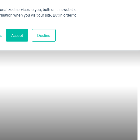
nalized services to you, both on this website
ormation when you visit our site. But in order to
Teilbewertung
Kontakt
Deutsch
English
es
Accept
Decline
Español
Français
Italiano
lien
Kontakte
日本語
e Freigabe
한국어
Weltweite Zent
ung
Melbourne, Victo
Forschung und 
rcen
Darwin, NT, Aust
Telefon:
+61 (0
 Webinare