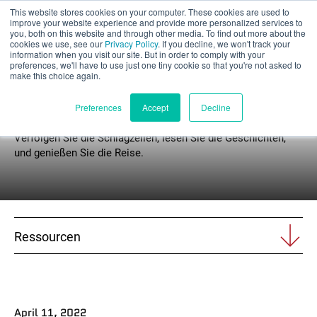
This website stores cookies on your computer. These cookies are used to
Teilbewertung
improve your website experience and provide more personalized services to
you, both on this website and through other media. To find out more about the
cookies we use, see our
Privacy Policy
. If you decline, we won't track your
information when you visit our site. But in order to comply with your
preferences, we'll have to use just one tiny cookie so that you're not asked to
make this choice again.
Nachrichten
Deutsch
Preferences
Accept
Decline
Verfolgen Sie die Schlagzeilen, lesen Sie die Geschichten,
und genießen Sie die Reise.
Produkte
Anwendungen
Ressourcen
Branchen
Materialien
Ressourcen
April 11, 2022