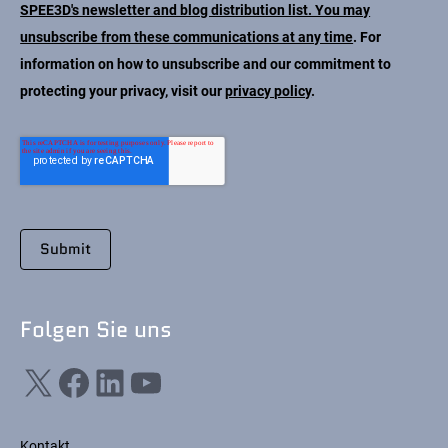
SPEE3D's newsletter and blog distribution list. You may
unsubscribe from these communications at any time
. For
information on how to unsubscribe and our commitment to
protecting your privacy, visit our
privacy policy
.
Folgen Sie uns
X
Facebook
LinkedIn
YouTube
Kontakt