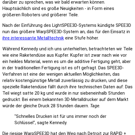
darüber zu sprechen, was wir bald erwarten können.
Hauptsächlich sind es große Neuigkeiten - in Form eines
größeren Roboters und größerer Teile.
Nach der Einführung des LightSPEE3D-Systems kündigte SPEE3D
nun das größere WarpSPEE3D-System an, das für den Einsatz in
ihre interessante Metalltechnik
eine Stufe höher.
Während Kennedy und ich uns unterhielten, betrachteten wir Teile
wie eine Raketendüse aus Kupfer. Kupfer ist zwar nach wie vor
ein heikles Material, wenn es um die additive Fertigung geht, aber
in der traditionellen Fertigung ist es oft gefragt. Das SPEE3D-
Verfahren ist eine der wenigen aktuellen Möglichkeiten, das
relativ kostengünstige Metall zuverlässig zu drucken, und diese
spezielle Raketendüse fällt durch ihre technischen Daten auf: Das
Teil wiegt satte 20 kg und wurde in nur siebeneinhalb Stunden
gedruckt. Bei einem bekannten 3D-Metalldrucker auf dem Markt
würde der gleiche Druck 28 Stunden dauern.
Tage
.
"Schnelles Drucken ist für uns immer noch der
Schlüssel", sagte Kennedy.
Die riesige WarpSPEE3D hat den Weg nach Detroit zur RAPID +