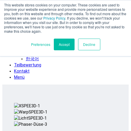
This website stores cookies on your computer. These cookies are used to
Zum Hauptinhalt springen
improve your website experience and provide more personalized services to
SPEE3D
you, both on this website and through other media. To find out more about the
cookies we use, see our
Privacy Policy
. If you decline, we won't track your
Deutsch
information when you visit our site. But in order to comply with your
preferences, we'll have to use just one tiny cookie so that you're not asked to
English
make this choice again.
Español
Français
Preferences
Accept
Decline
Italiano
日本語
한국어
Teilbewertung
Kontakt
Menü