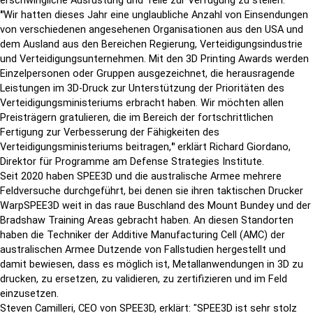
erschwingliche Ausrüstung und Teile zur Verfügung zu stellen.
"
Wir hatten dieses Jahr eine unglaubliche Anzahl von Einsendungen
von verschiedenen angesehenen Organisationen aus den USA und
dem Ausland aus den Bereichen Regierung, Verteidigungsindustrie
und Verteidigungsunternehmen. Mit den 3D Printing Awards werden
Einzelpersonen oder Gruppen ausgezeichnet, die herausragende
Leistungen im 3D-Druck zur Unterstützung der Prioritäten des
Verteidigungsministeriums erbracht haben. Wir möchten allen
Preisträgern gratulieren, die im Bereich der fortschrittlichen
Fertigung zur Verbesserung der Fähigkeiten des
Verteidigungsministeriums beitragen,
"
erklärt Richard Giordano,
Direktor für Programme am Defense Strategies Institute.
Seit 2020 haben SPEE3D und die australische Armee mehrere
Feldversuche durchgeführt, bei denen sie ihren taktischen Drucker
WarpSPEE3D weit in das raue Buschland des Mount Bundey und der
Bradshaw Training Areas gebracht haben. An diesen Standorten
haben die Techniker der Additive Manufacturing Cell (AMC) der
australischen Armee Dutzende von Fallstudien hergestellt und
damit bewiesen, dass es möglich ist, Metallanwendungen in 3D zu
drucken, zu ersetzen, zu validieren, zu zertifizieren und im Feld
einzusetzen.
Steven Camilleri, CEO von SPEE3D, erklärt: "SPEE3D ist sehr stolz