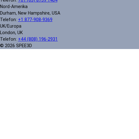
Nord-Amerika
Durham, New Hampshire, USA
Telefon:
+1 877-908-9369
UK/Europa
London, UK
Telefon:
+44 (808) 196-2931
© 2026 SPEE3D