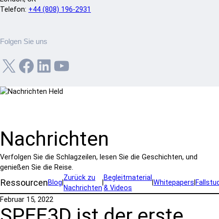
Telefon:
+44 (808) 196-2931
Folgen Sie uns
X
Facebook
LinkedIn
YouTube
Nachrichten
Verfolgen Sie die Schlagzeilen, lesen Sie die Geschichten, und
genießen Sie die Reise.
Zurück zu
Begleitmaterial
Ressourcen
Blog
|
|
|
Whitepapers
|
Fallstu
Nachrichten
& Videos
Februar 15, 2022
SPEE3D ist der erste