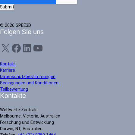
© 2026 SPEE3D
Folgen Sie uns
X
Facebook
LinkedIn
YouTube
Kontakt
Karriere
Datenschutzbestimmungen
Bedingungen und Konditionen
Teilbewertung
Kontakte
Weltweite Zentrale
Melbourne, Victoria, Australien
Forschung und Entwicklung
Darwin, NT, Australien
Telefon:
+61 (03) 8759 1464