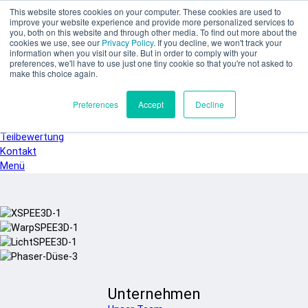
Zum Hauptinhalt springen
This website stores cookies on your computer. These cookies are used to
SPEE3D
improve your website experience and provide more personalized services to
you, both on this website and through other media. To find out more about the
Deutsch
cookies we use, see our
Privacy Policy
. If you decline, we won't track your
English
information when you visit our site. But in order to comply with your
preferences, we'll have to use just one tiny cookie so that you're not asked to
Español
make this choice again.
Français
Italiano
Preferences
Accept
Decline
日本語
한국어
Teilbewertung
Kontakt
Menü
Unternehmen