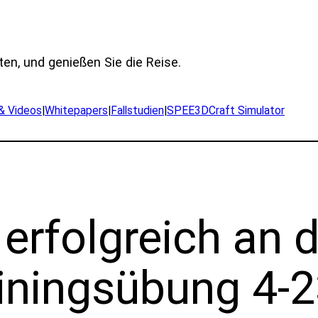
ten, und genießen Sie die Reise.
 & Videos
|
Whitepapers
|
Fallstudien
|
SPEE3DCraft Simulator
rfolgreich an de
ainingsübung 4-