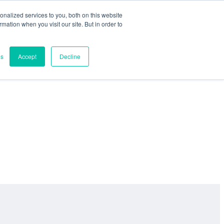
nalized services to you, both on this website
ormation when you visit our site. But in order to
es
Accept
Decline