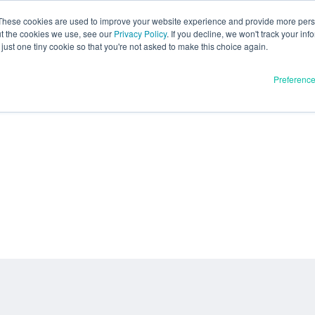
These cookies are used to improve your website experience and provide more perso
ut the cookies we use, see our
Privacy Policy
. If you decline, we won't track your inf
just one tiny cookie so that you're not asked to make this choice again.
Preferenc