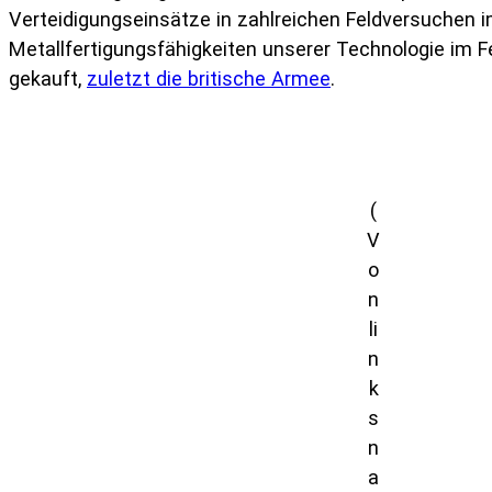
Verteidigungseinsätze in zahlreichen Feldversuchen 
Metallfertigungsfähigkeiten unserer Technologie im F
gekauft,
zuletzt die britische Armee
.
(
V
o
n
li
n
k
s
n
a