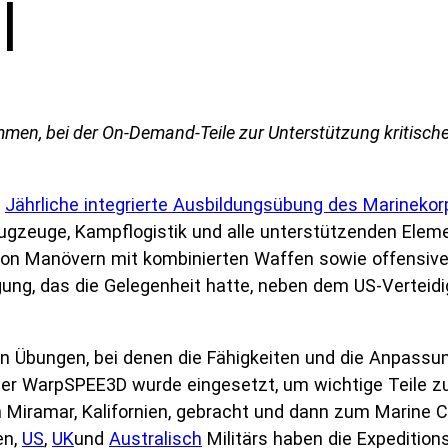
l
mmen, bei der On-Demand-Teile zur Unterstützung kritisch
m
Jährliche integrierte Ausbildungsübung des Marinekor
e, Flugzeuge, Kampflogistik und alle unterstützenden Ele
on Manövern mit kombinierten Waffen sowie offensive
gung, das die Gelegenheit hatte, neben dem US-Verteid
 Übungen, bei denen die Fähigkeiten und die Anpassun
r WarpSPEE3D wurde eingesetzt, um wichtige Teile zu 
in Miramar, Kalifornien, gebracht und dann zum Marine
en,
US
,
UK
und
Australisch
Militärs haben die Expedition