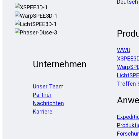
Deutsch
Prod
WWU
XSPEE3
Unternehmen
WarpSP
LichtSP
Treffen 
Unser Team
Partner
Anwe
Nachrichten
Karriere
Expediti
Produkti
Forschu