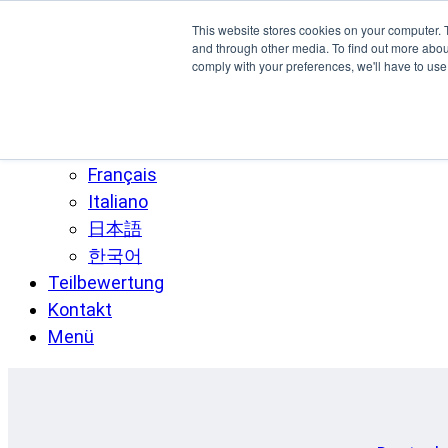
Zum Hauptinhalt springen
This website stores cookies on your computer. 
SPEE3D
and through other media. To find out more abo
comply with your preferences, we'll have to use 
Deutsch
English
Español
Français
Italiano
日本語
한국어
Teilbewertung
Kontakt
Menü