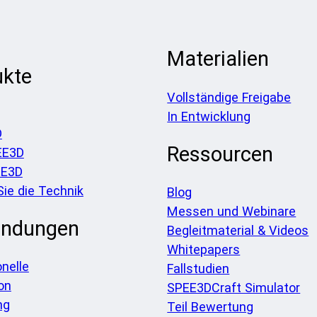
Materialien
ukte
Vollständige Freigabe
In Entwicklung
D
Ressourcen
EE3D
EE3D
Sie die Technik
Blog
Messen und Webinare
ndungen
Begleitmaterial & Videos
Whitepapers
onelle
Fallstudien
on
SPEE3DCraft Simulator
ng
Teil Bewertung