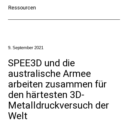
Ressourcen
Kontakt
9. September 2021
SPEE3D und die
Folgen Sie uns
australische Armee
X
Facebook
LinkedIn
YouTube
arbeiten zusammen für
den härtesten 3D-
Metalldruckversuch der
Welt