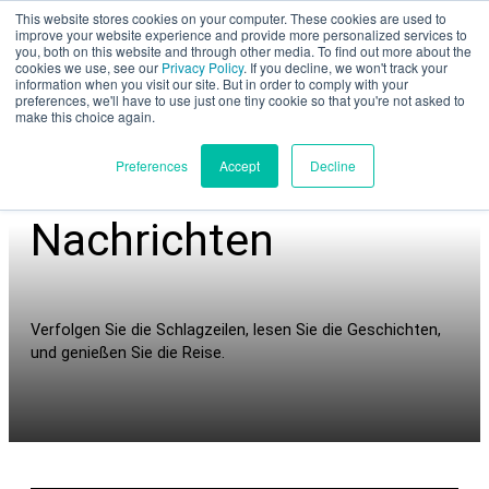
This website stores cookies on your computer. These cookies are used to
Teilbewertung
improve your website experience and provide more personalized services to
you, both on this website and through other media. To find out more about the
cookies we use, see our
Privacy Policy
. If you decline, we won't track your
information when you visit our site. But in order to comply with your
preferences, we'll have to use just one tiny cookie so that you're not asked to
make this choice again.
Deutsch
Preferences
Accept
Decline
Nachrichten
Produkte
Anwendungen
Verfolgen Sie die Schlagzeilen, lesen Sie die Geschichten,
und genießen Sie die Reise.
Branchen
Materialien
Ressourcen