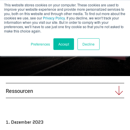
This website stores cookies on your computer. These cookies are used to
Teilbewertung
improve your website experience and provide more personalized services to
you, both on this website and through other media. To find out more about the
cookies we use, see our
Privacy Policy
. If you decline, we won't track your
information when you visit our site. But in order to comply with your
preferences, we'll have to use just one tiny cookie so that you're not asked to
make this choice again.
Entdeckerkreis
Deutsch
Preferences
Accept
Decline
Willkommen im SPEE3D Blog.
Produkte
Anwendungen
Ressourcen
Branchen
Materialien
1. Dezember 2023
Ressourcen