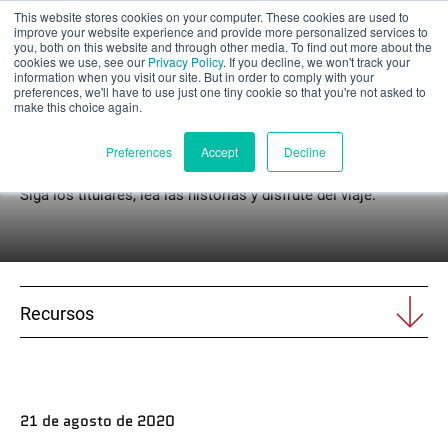
This website stores cookies on your computer. These cookies are used to
Evaluación parcial
improve your website experience and provide more personalized services to
you, both on this website and through other media. To find out more about the
cookies we use, see our
Privacy Policy
. If you decline, we won't track your
information when you visit our site. But in order to comply with your
preferences, we'll have to use just one tiny cookie so that you're not asked to
make this choice again.
Noticias
Español
Preferences
Accept
Decline
Siga los titulares, lea las historias y disfrute del viaje.
Productos
Aplicaciones
Recursos
Industrias
Materiales
21 de agosto de 2020
Recursos