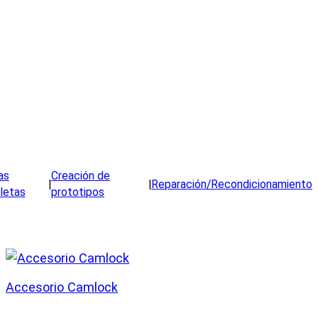
as
Creación de
|
|
Reparación/Recondicionamiento
letas
prototipos
Accesorio Camlock