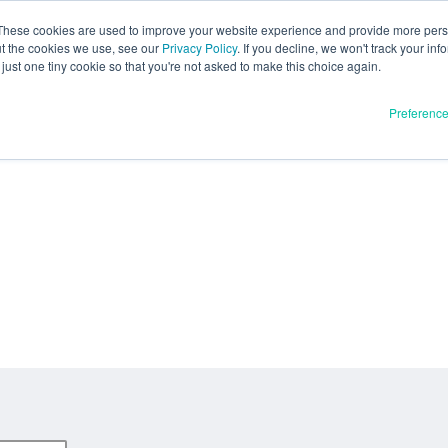
These cookies are used to improve your website experience and provide more perso
ut the cookies we use, see our
Privacy Policy
. If you decline, we won't track your inf
just one tiny cookie so that you're not asked to make this choice again.
Preferenc