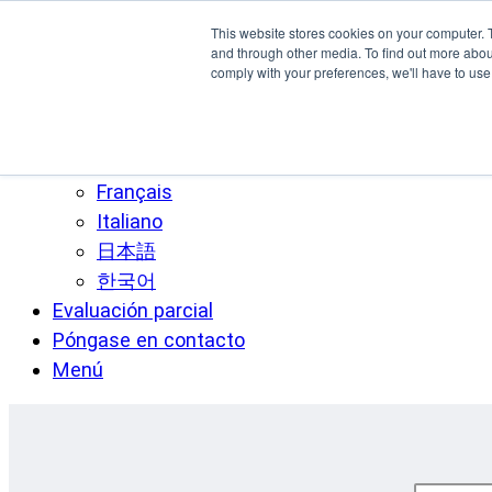
Ir al contenido principal
This website stores cookies on your computer. 
SPEE3D
and through other media. To find out more abo
comply with your preferences, we'll have to use 
Español
English
Deutsch
Français
Italiano
日本語
한국어
Evaluación parcial
Póngase en contacto
Menú