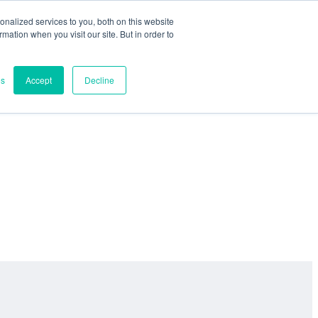
nalized services to you, both on this website
ormation when you visit our site. But in order to
es
Accept
Decline