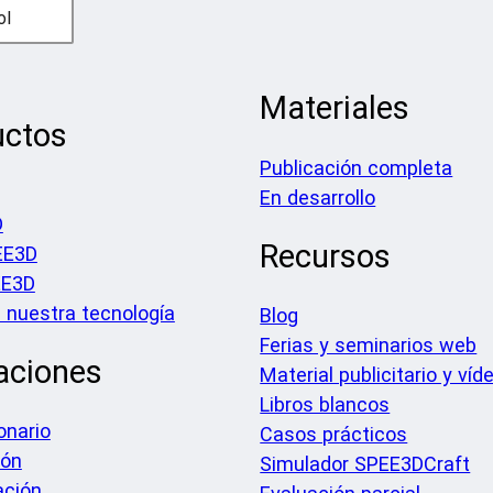
ol
Materiales
uctos
Publicación completa
En desarrollo
D
Recursos
EE3D
EE3D
nuestra tecnología
Blog
Ferias y seminarios web
aciones
Material publicitario y víd
Libros blancos
onario
Casos prácticos
ión
Simulador SPEE3DCraft
ación