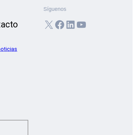
Síguenos
X
Facebook
LinkedIn
YouTube
tacto
noticias