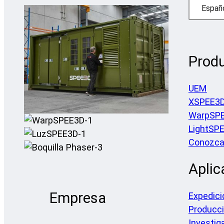
Españ
Prod
UEM
XSPEE3
WarpSP
LightSP
Conozca 
Aplic
Empresa
Expedici
Producc
Investig