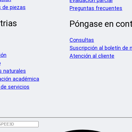
Evaluación parcial
 de piezas
Preguntas frecuentes
trias
Póngase en con
Consultas
Suscripción al boletín de 
ión
Atención al cliente
o
 naturales
ación académica
 de servicios