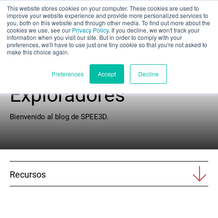
This website stores cookies on your computer. These cookies are used to
Evaluación parcial
improve your website experience and provide more personalized services to
you, both on this website and through other media. To find out more about the
cookies we use, see our
Privacy Policy
. If you decline, we won't track your
information when you visit our site. But in order to comply with your
preferences, we'll have to use just one tiny cookie so that you're not asked to
make this choice again.
Círculo de
Español
Preferences
Accept
Decline
Exploradores
Productos
Bienvenido al blog de SPEE3D.
Aplicaciones
Industrias
Recursos
Materiales
Recursos