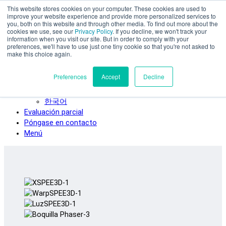
This website stores cookies on your computer. These cookies are used to
Ir al contenido principal
improve your website experience and provide more personalized services to
SPEE3D
you, both on this website and through other media. To find out more about the
cookies we use, see our
Privacy Policy
. If you decline, we won't track your
Español
information when you visit our site. But in order to comply with your
preferences, we'll have to use just one tiny cookie so that you're not asked to
English
make this choice again.
Deutsch
Français
Preferences
Accept
Decline
Italiano
日本語
한국어
Evaluación parcial
Póngase en contacto
Menú