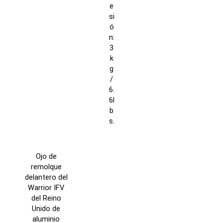
e
si
ó
n:
3
k
g
/
6.
6l
b
s.
Ojo de
remolque
delantero del
Warrior IFV
del Reino
Unido de
aluminio