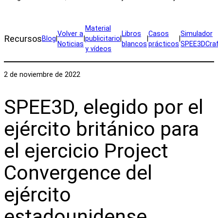
Material
Volver a
Libros
Casos
Simulador
Recursos
Blog
|
|
publicitario
|
|
|
Noticias
blancos
prácticos
SPEE3DCra
y vídeos
2 de noviembre de 2022
SPEE3D, elegido por el
ejército británico para
el ejercicio Project
Convergence del
ejército
estadounidense