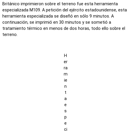
Británico imprimieron sobre el terreno fue esta herramienta
especializada M109. A petición del ejército estadounidense, esta
herramienta especializada se diseñó en sólo 9 minutos. A
continuación, se imprimió en 30 minutos y se sometió a
tratamiento térmico en menos de dos horas, todo ello sobre el
terreno.
H
er
ra
m
ie
n
t
a
e
s
p
e
ci