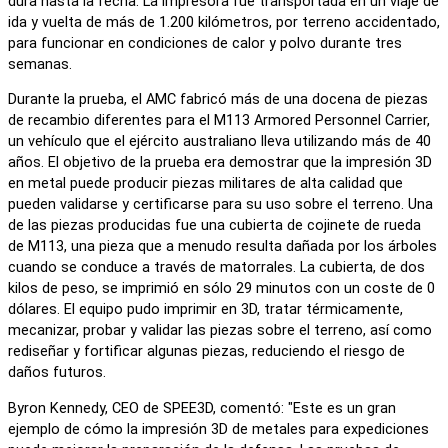
dura hasta la fecha. La impresora fue transportada en un viaje de
ida y vuelta de más de 1.200 kilómetros, por terreno accidentado,
para funcionar en condiciones de calor y polvo durante tres
semanas.
Durante la prueba, el AMC fabricó más de una docena de piezas
de recambio diferentes para el M113 Armored Personnel Carrier,
un vehículo que el ejército australiano lleva utilizando más de 40
años. El objetivo de la prueba era demostrar que la impresión 3D
en metal puede producir piezas militares de alta calidad que
pueden validarse y certificarse para su uso sobre el terreno. Una
de las piezas producidas fue una cubierta de cojinete de rueda
de M113, una pieza que a menudo resulta dañada por los árboles
cuando se conduce a través de matorrales. La cubierta, de dos
kilos de peso, se imprimió en sólo 29 minutos con un coste de 0
dólares. El equipo pudo imprimir en 3D, tratar térmicamente,
mecanizar, probar y validar las piezas sobre el terreno, así como
rediseñar y fortificar algunas piezas, reduciendo el riesgo de
daños futuros.
Byron Kennedy, CEO de SPEE3D, comentó: "Este es un gran
ejemplo de cómo la impresión 3D de metales para expediciones