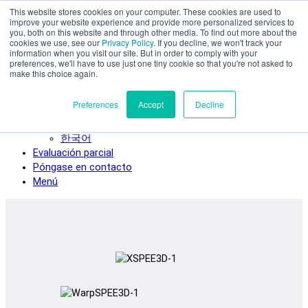
This website stores cookies on your computer. These cookies are used to
Ir al contenido principal
improve your website experience and provide more personalized services to
SPEE3D
you, both on this website and through other media. To find out more about the
cookies we use, see our
Privacy Policy
. If you decline, we won't track your
Español
information when you visit our site. But in order to comply with your
preferences, we'll have to use just one tiny cookie so that you're not asked to
English
make this choice again.
Deutsch
Français
Preferences
Accept
Decline
Italiano
日本語
한국어
Evaluación parcial
Póngase en contacto
Menú