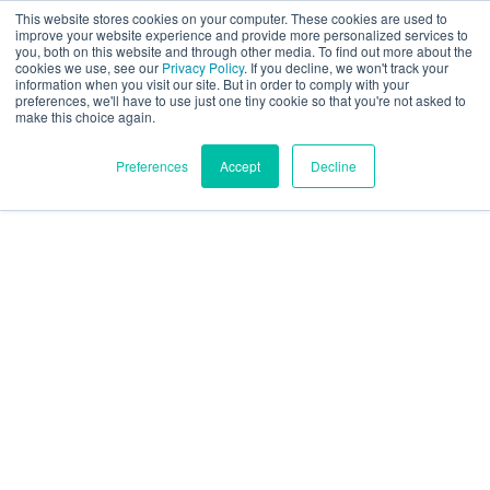
This website stores cookies on your computer. These cookies are used to
Évaluation partielle
improve your website experience and provide more personalized services to
you, both on this website and through other media. To find out more about the
cookies we use, see our
Privacy Policy
. If you decline, we won't track your
information when you visit our site. But in order to comply with your
preferences, we'll have to use just one tiny cookie so that you're not asked to
make this choice again.
Français
Preferences
Accept
Decline
Produits
Applications
Industries
Matériaux
Ressources