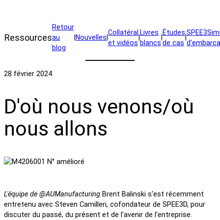
Retour
Collatéral
Livres
Études
SPEE3Simu
Ressources
au
|
Nouvelles
|
|
|
|
et vidéos
blancs
de cas
d'embarca
blog
28 février 2024
D'où nous venons/où
nous allons
L'équipe de @AUManufacturing
Brent Balinski s'est récemment
entretenu avec Steven Camilleri, cofondateur de SPEE3D, pour
discuter du passé, du présent et de l'avenir de l'entreprise.