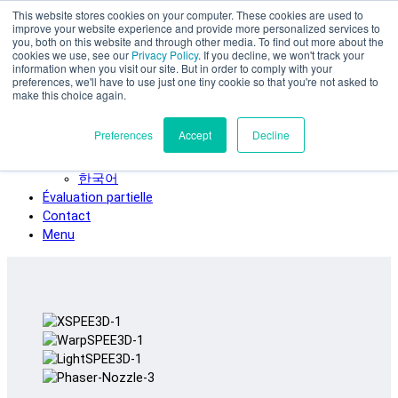
This website stores cookies on your computer. These cookies are used to
Skip to main content
improve your website experience and provide more personalized services to
SPEE3D
you, both on this website and through other media. To find out more about the
cookies we use, see our
Privacy Policy
. If you decline, we won't track your
Français
information when you visit our site. But in order to comply with your
preferences, we'll have to use just one tiny cookie so that you're not asked to
English
make this choice again.
Español
Deutsch
Preferences
Accept
Decline
Italiano
日本語
한국어
Évaluation partielle
Contact
Menu