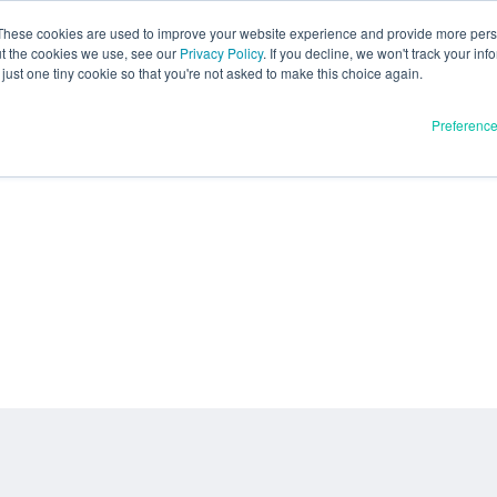
These cookies are used to improve your website experience and provide more perso
ut the cookies we use, see our
Privacy Policy
. If you decline, we won't track your inf
just one tiny cookie so that you're not asked to make this choice again.
Preferenc