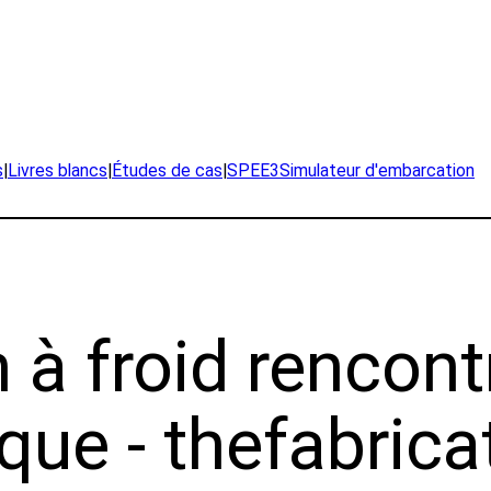
s
|
Livres blancs
|
Études de cas
|
SPEE3Simulateur d'embarcation
 à froid rencont
ique - thefabric