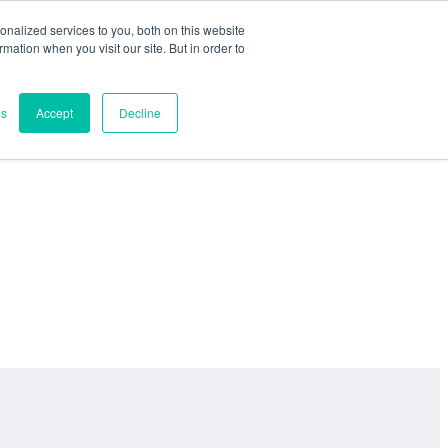
nalized services to you, both on this website
ormation when you visit our site. But in order to
es
Accept
Decline