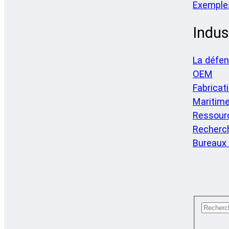
Exemple
Indus
La défe
OEM
Fabricat
Maritim
Ressourc
Recherch
Bureaux 