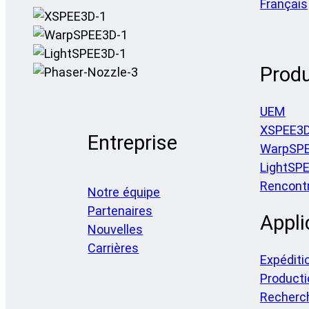
Français
Produ
UEM
XSPEE3
Entreprise
WarpSP
LightSP
Rencontr
Notre équipe
Partenaires
Appli
Nouvelles
Carrières
Expéditi
Producti
Recherc