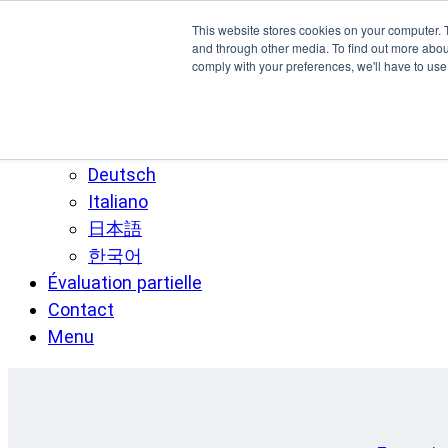
Skip to main content
This website stores cookies on your computer. 
SPEE3D
and through other media. To find out more abo
comply with your preferences, we'll have to use 
Français
English
Español
Deutsch
Italiano
日本語
한국어
Évaluation partielle
Contact
Menu