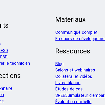
Matériaux
its
Communiqué complet
En cours de développeme
D
Ressources
EE3D
EE3D
er le technicien
Blog
Salons et webinaires
cations
Collatéral et vidéos
Livres blancs
onnaire
Études de cas
on
SPEE3Simulateur d'embar
he
Évaluation partielle