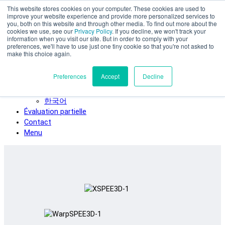
This website stores cookies on your computer. These cookies are used to
Skip to main content
improve your website experience and provide more personalized services to
SPEE3D
you, both on this website and through other media. To find out more about the
cookies we use, see our
Privacy Policy
. If you decline, we won't track your
Français
information when you visit our site. But in order to comply with your
preferences, we'll have to use just one tiny cookie so that you're not asked to
English
make this choice again.
Español
Deutsch
Preferences
Accept
Decline
Italiano
日本語
한국어
Évaluation partielle
Contact
Menu