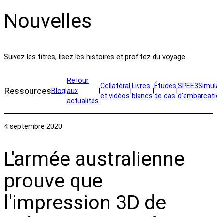
Nouvelles
Suivez les titres, lisez les histoires et profitez du voyage.
Retour
Collatéral
Livres
Études
SPEE3Simul
Ressources
Blog
|
aux
|
|
|
|
et vidéos
blancs
de cas
d'embarcati
actualités
4 septembre 2020
L'armée australienne
prouve que
l'impression 3D de