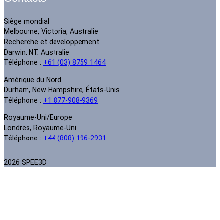
Siège mondial
Melbourne, Victoria, Australie
Recherche et développement
Darwin, NT, Australie
Téléphone :
+61 (03) 8759 1464
Amérique du Nord
Durham, New Hampshire, États-Unis
Téléphone :
+1 877-908-9369
Royaume-Uni/Europe
Londres, Royaume-Uni
Téléphone :
+44 (808) 196-2931
2026 SPEE3D