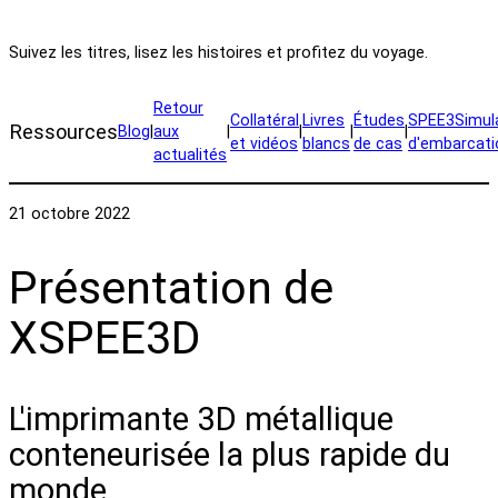
Suivez les titres, lisez les histoires et profitez du voyage.
Retour
Collatéral
Livres
Études
SPEE3Simul
Ressources
Blog
|
aux
|
|
|
|
et vidéos
blancs
de cas
d'embarcati
actualités
21 octobre 2022
Présentation de
XSPEE3D
L'imprimante 3D métallique
conteneurisée la plus rapide du
monde