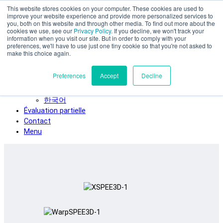
This website stores cookies on your computer. These cookies are used to
Skip to main content
improve your website experience and provide more personalized services to
SPEE3D
you, both on this website and through other media. To find out more about the
cookies we use, see our
Privacy Policy
. If you decline, we won't track your
Français
information when you visit our site. But in order to comply with your
preferences, we'll have to use just one tiny cookie so that you're not asked to
English
make this choice again.
Español
Deutsch
Preferences
Accept
Decline
Italiano
日本語
한국어
Évaluation partielle
Contact
Menu