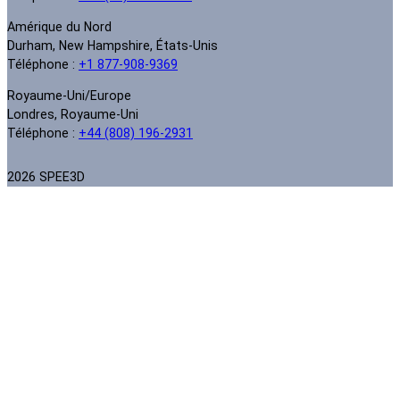
Amérique du Nord
Durham, New Hampshire, États-Unis
Téléphone :
+1 877-908-9369
Royaume-Uni/Europe
Londres, Royaume-Uni
Téléphone :
+44 (808) 196-2931
2026 SPEE3D