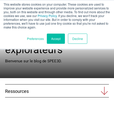
This website stores cookies on your computer. These cookies are used to
Évaluation partielle
improve your website experience and provide more personalized services to
you, both on this website and through other media. To find out more about the
cookies we use, see our
Privacy Policy
. If you decline, we won't track your
information when you visit our site. But in order to comply with your
preferences, we'll have to use just one tiny cookie so that you're not asked to
make this choice again.
Cercle des
Français
Preferences
Accept
Decline
explorateurs
Produits
Bienvenue sur le blog de SPEE3D.
Applications
Industries
Ressources
Matériaux
Ressources