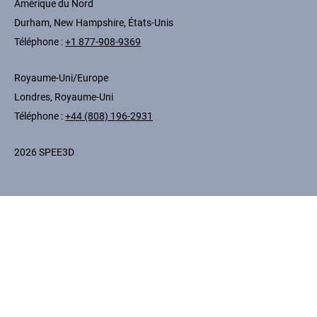
Amérique du Nord
Durham, New Hampshire, États-Unis
Téléphone :
+1 877-908-9369
Royaume-Uni/Europe
Londres, Royaume-Uni
Téléphone :
+44 (808) 196-2931
2026 SPEE3D