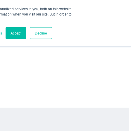
nalized services to you, both on this website
ormation when you visit our site. But in order to
es
Accept
Decline