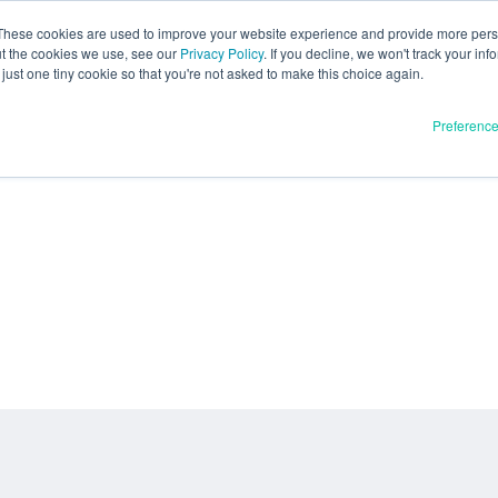
These cookies are used to improve your website experience and provide more perso
ut the cookies we use, see our
Privacy Policy
. If you decline, we won't track your inf
just one tiny cookie so that you're not asked to make this choice again.
Preferenc