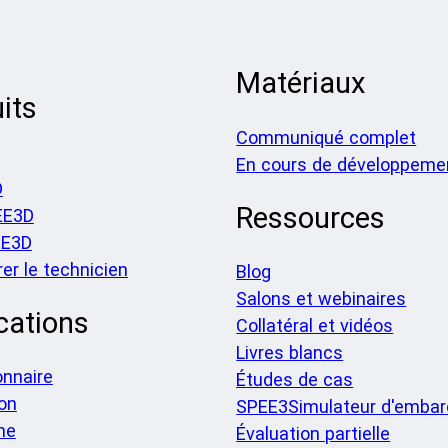
Matériaux
its
Communiqué complet
En cours de développeme
D
Ressources
EE3D
EE3D
er le technicien
Blog
Salons et webinaires
cations
Collatéral et vidéos
Livres blancs
onnaire
Études de cas
on
SPEE3Simulateur d'embar
he
Évaluation partielle