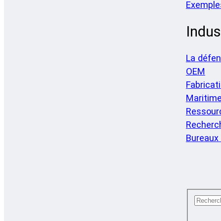
Exemple
Indus
La défe
OEM
Fabricat
Maritim
Ressourc
Recherch
Bureaux 