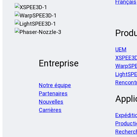
Français
Produ
UEM
XSPEE3
Entreprise
WarpSP
LightSP
Rencontr
Notre équipe
Partenaires
Appli
Nouvelles
Carrières
Expéditi
Producti
Recherc