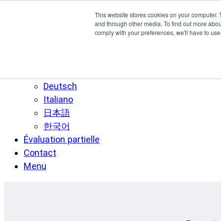
Skip to main content
This website stores cookies on your computer. 
SPEE3D
and through other media. To find out more abo
comply with your preferences, we'll have to use 
Français
English
Español
Deutsch
Italiano
日本語
한국어
Évaluation partielle
Contact
Menu