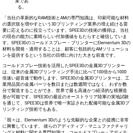
業であ
る。
「当社の革新的なRAM技術とAMの専門知識は、印刷可能な材料
の選択肢を増やすという3Dプリンティング業界の増え続ける需
要に応えるのに役立っています。SPEE3Dの技術の獲得は、当社
の現在の能力に素晴らしい付加価値をもたらすと確信していま
す。SPEE3Dのコールドスプレー・プリンターにElementum 3Dの
材料を開発・適用することは、顧客に包括的なAMソリューショ
ンを提供するという当社の目標に向けた大きな前進です。
コールドスプレー技術を活用したSPEE3Dの金属3Dプリンター
は、従来の金属3Dプリンティング手法に比べて100倍から1000
倍速い超音速で動作します。SPEE3Dの金属3Dプリンターは、工
業用品質の金属パーツを数日または数週間ではなく、わずか数
分で製造することができ、世界で最も高速かつ経済的な積層造
形が可能です。SPEE3Dの最近のオーストラリア陸軍の実地試験
を通じて、SPEE3Dは世界で唯一実証された配備可能な金属3Dプ
リンティング技術でもある。
「我々は、Elementum 3Dのような先駆的な企業との提携に非常
に興奮しています。 彼らのアディティブ・マニュファクチャリ
ングと材料に関する専門知識は、コールドスプレー・アディテ