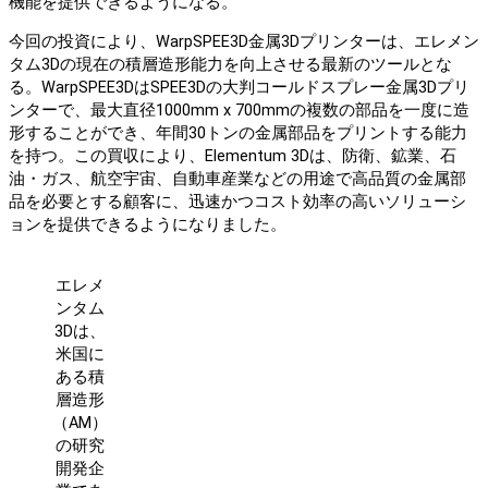
機能を提供できるようになる。
今回の投資により、WarpSPEE3D金属3Dプリンターは、エレメン
タム3Dの現在の積層造形能力を向上させる最新のツールとな
る。WarpSPEE3DはSPEE3Dの大判コールドスプレー金属3Dプリ
ンターで、最大直径1000mm x 700mmの複数の部品を一度に造
形することができ、年間30トンの金属部品をプリントする能力
を持つ。この買収により、Elementum 3Dは、防衛、鉱業、石
油・ガス、航空宇宙、自動車産業などの用途で高品質の金属部
品を必要とする顧客に、迅速かつコスト効率の高いソリューシ
ョンを提供できるようになりました。
エレメ
ンタム
3Dは、
米国に
ある積
層造形
（AM）
の研究
開発企