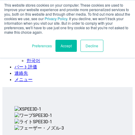
This website stores cookies on your computer. These cookies are used to
本文へスキップ
improve your website experience and provide more personalized services to
SPEE3D
you, both on this website and through other media. To find out more about the
cookies we use, see our
Privacy Policy
. If you decline, we won't track your
日本語
information when you visit our site. But in order to comply with your
preferences, we'll have to use just one tiny cookie so that you're not asked to
English
make this choice again.
Español
Deutsch
Preferences
Accept
Decline
Français
Italiano
한국어
パート評価
連絡先
メニュー