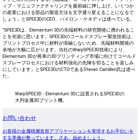
ィブ・マニュファクチャリングを最前線に押し上げ、いくつか
の産業における部品の製造方法を文字通り変えることになるで
しょう」とSPEE3DのCEO、バイロン・ケネディは述べている。
"SPEE3Dは、Elementum 3Dの先端材料の研究開発に携われるこ
とを光栄に思います。SPEE3Dのコールドスプレー製造技術は、
プリントプロセス中に材料が溶融しないため、先端材料開発の
余地が大幅に広がります。当社のWarpSPEE3D技術により、
Elementum 3Dが将来の3Dプリンティング市場に向けてコールド
スプレープロセスにおける材料強化の先陣を切ることを楽しみ
にしています」とSPEE3DのCTOであるSteven Camilleri氏は述べ
た。
WarpSPEE3D - Elementum 3Dに設置されるSPEE3Dの
大判金属3Dプリント機。
お問い合わせ
お客様の金属積層造形アプリケーションを実現するお手伝いを
する準備が整っています。さあ、始めましょう。