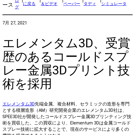
ロ
|
|
|
|
|
に戻る
＆ビデオ
ペーパー
タディ
シミュレータ
ース
グ
7月 27, 2021
エレメンタム3D、受賞
歴のあるコールドスプ
レー金属3Dプリント技
術を採用
エレメンタム3D
先端金属、複合材料、セラミックの造形を専門
とする積層造形（AM）研究開発企業のエレメンタム3D社は、
SPEE3D社が開発したコールドスプレー金属3Dプリンティング技
術を買収した。この買収により、Elementum 3Dは金属コールド
スプレー技術に拡大することで、現在のサービスにより多くの