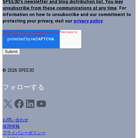
SPEE3D's newsletter and blog distribution list. You may
unsubscribe from these communications at any time
. For
information on how to unsubscribe and our commitment to
protecting your privacy, visit our
privacy policy
.
© 2026 SPEE3D
フォローする
X
フェイスブック
LinkedIn
ユーチューブ
お問い合わせ
採用情報
プライバシーポリシー