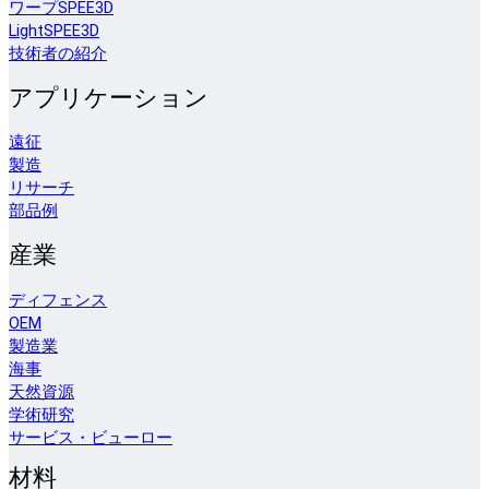
ワープSPEE3D
LightSPEE3D
技術者の紹介
アプリケーション
遠征
製造
リサーチ
部品例
産業
ディフェンス
OEM
製造業
海事
天然資源
学術研究
サービス・ビューロー
材料