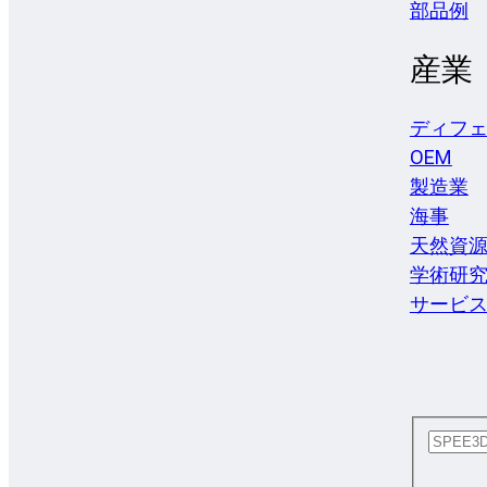
部品例
産業
ディフ
OEM
製造業
海事
天然資
学術研
サービ