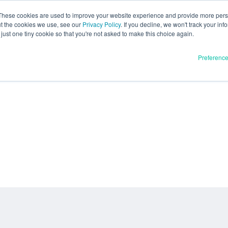
These cookies are used to improve your website experience and provide more perso
ut the cookies we use, see our
Privacy Policy
. If you decline, we won't track your inf
just one tiny cookie so that you're not asked to make this choice again.
Preferenc