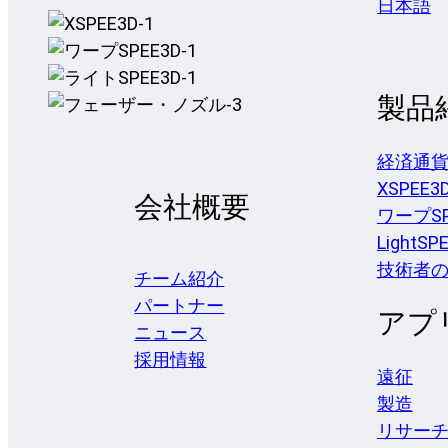
日本語
製品
経済通
XSPEE3
会社概要
ワープSP
LightSP
技術者
チーム紹介
パートナー
アプ
ニュース
採用情報
遠征
製造
リサー