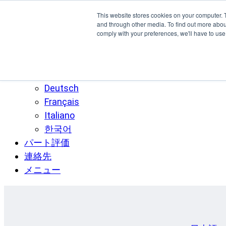
本文へスキップ
This website stores cookies on your computer. 
SPEE3D
and through other media. To find out more abo
comply with your preferences, we'll have to use 
日本語
English
Español
Deutsch
Français
Italiano
한국어
パート評価
連絡先
メニュー