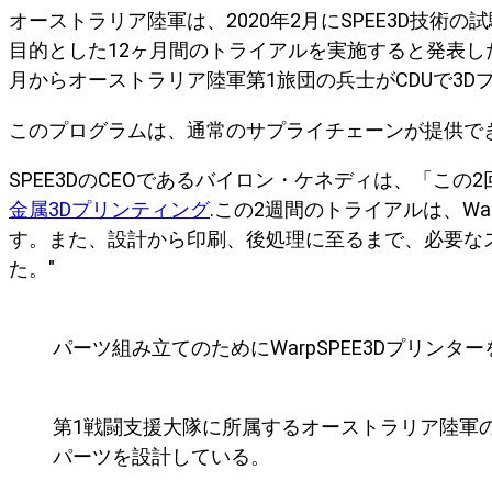
オーストラリア陸軍は、2020年2月にSPEE3D技
目的とした12ヶ月間のトライアルを実施すると発表した。SPEE3Dは、Ad
月からオーストラリア陸軍第1旅団の兵士がCDUで3
このプログラムは、通常のサプライチェーンが提供で
SPEE3DのCEOであるバイロン・ケネディは、「
金属3Dプリンティング
.この2週間のトライアルは、W
す。また、設計から印刷、後処理に至るまで、必要な
た。"
パーツ組み立てのためにWarpSPEE3Dプリン
第1戦闘支援大隊に所属するオーストラリア陸軍のS
パーツを設計している。