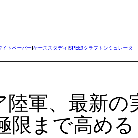
。
ワイトペーパー
|
ケーススタディ
|
SPEE3クラフトシミュレータ
ア陸軍、最新の
極限まで高める