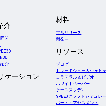
材料
紹介
フルリリース
貨同盟
開発中
D
リソース
EE3D
EE3D
の紹介
ブログ
トレードショー＆ウェビ
リケーション
コラテラル＆ビデオ
ホワイトペーパー
ケーススタディ
SPEE3クラフトシミュレ
チ
パート・アセスメント