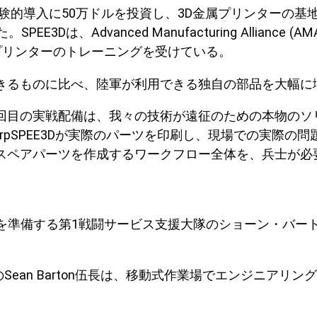
術の試験的導入に50万ドルを投資し、3D金属プリンター
vanced Manufacturing Alliance (AMA)および
Dプリンターのトレーニングを受けている。
きるものに比べ、陸軍が利用できる独自の部品を大幅に
この2回目の実戦配備は、我々の技術が遠征のための本物の
arpSPEE3Dが実際のパーツを印刷し、現場での実際
スペアパーツを作成するワークフロー全体を、兵士が必
ターを準備する第1戦闘サービス支援大隊のショーン・バー
ean Barton伍長は、移動式作業場でエンジニアリ