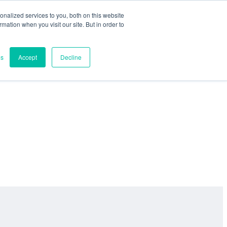
nalized services to you, both on this website
ormation when you visit our site. But in order to
es
Accept
Decline