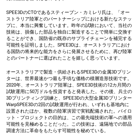
SPEE3DのCTOであるスティーブン・カミレリ氏は、「オー
ストラリア陸軍とのパートナーシップにおける新たなステッ
プに、本当に興奮しています。昨年の試験において、当社の
技術は、損傷した部品を独自に製造することで簡単に交換す
ることができ、国防省の既存のサプライチェーンを補完する
可能性を証明しました。SPEE3Dは、オーストラリアにおけ
る国防の将来的な能力をさらに発展させるために、再び陸軍
とのパートナーに選ばれたことを嬉しく思っています。
オーストラリアで製造・供給されるSPEE3Dの金属3Dプリン
ターは、世界最速かつ最も手頃な価格の積層造形技術です。
2020年、オーストラリア陸軍は、SPEE3D技術の12カ月間の
試験運用に50万ドルを投資すると発表した。その後、兵士の
3Dプリンティング訓練と、SPEE3Dの大型金属3Dプリンター
WarpSPEE3Dの2回の試験運用が行われ、いずれも基地内に
設置されたほか、複数の陸軍演習で実戦配備された。パイロ
ット・プロジェクトの目的は、この最先端技術の軍への適用
可能性を見極めることだった。この技術は、遠隔地での部品
調達方法に革命をもたらす可能性を秘めている。