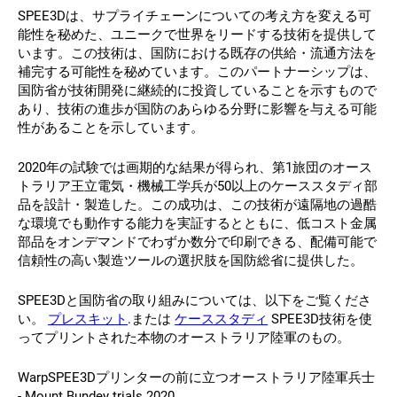
SPEE3Dは、サプライチェーンについての考え方を変える可
能性を秘めた、ユニークで世界をリードする技術を提供して
います。この技術は、国防における既存の供給・流通方法を
補完する可能性を秘めています。このパートナーシップは、
国防省が技術開発に継続的に投資していることを示すもので
あり、技術の進歩が国防のあらゆる分野に影響を与える可能
性があることを示しています。
2020年の試験では画期的な結果が得られ、第1旅団のオース
トラリア王立電気・機械工学兵が50以上のケーススタディ部
品を設計・製造した。この成功は、この技術が遠隔地の過酷
な環境でも動作する能力を実証するとともに、低コスト金属
部品をオンデマンドでわずか数分で印刷できる、配備可能で
信頼性の高い製造ツールの選択肢を国防総省に提供した。
SPEE3Dと国防省の取り組みについては、以下をご覧くださ
い。
プレスキット
.または
ケーススタディ
SPEE3D技術を使
ってプリントされた本物のオーストラリア陸軍のもの。
WarpSPEE3Dプリンターの前に立つオーストラリア陸軍兵士
- Mount Bundey trials 2020