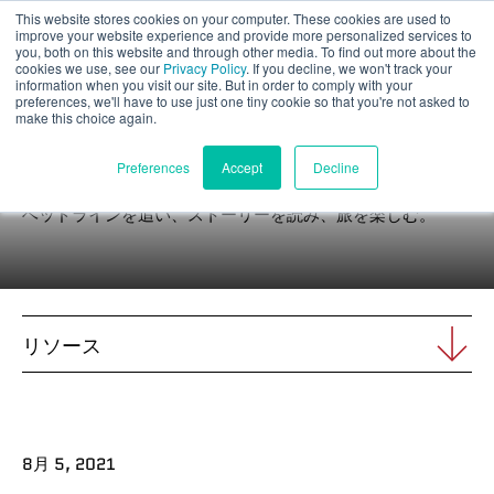
This website stores cookies on your computer. These cookies are used to
パート評価
improve your website experience and provide more personalized services to
you, both on this website and through other media. To find out more about the
cookies we use, see our
Privacy Policy
. If you decline, we won't track your
information when you visit our site. But in order to comply with your
preferences, we'll have to use just one tiny cookie so that you're not asked to
make this choice again.
ニュース
日本語
Preferences
Accept
Decline
ヘッドラインを追い、ストーリーを読み、旅を楽しむ。
製品紹介
アプリケーション
リソース
産業
材料
8月 5, 2021
リソース