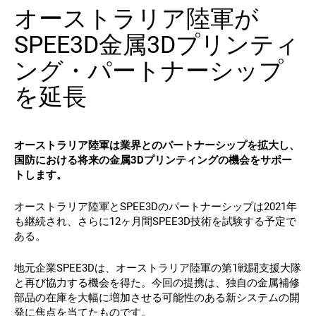
オーストラリア陸軍が
連絡先
SPEE3D金属3Dプリンティ
ング・パートナーシップ
を延長
オーストラリア陸軍は業界とのパートナーシップを拡大し、
国防における将来の金属3Dプリンティングの機会をサポー
フォローする
トします。
X
フェイスブック
LinkedIn
ユーチューブ
オーストラリア陸軍とSPEE3Dのパートナーシップは2021年
も継続され、さらに12ヶ月間SPEE3D技術を試験する予定で
ある。
地元企業SPEE3Dは、オーストラリア陸軍の第1戦闘支援大隊
と再び協力する機会を得た。今回の提携は、独自の金属補修
部品の在庫を大幅に増加させる可能性のある新システムの開
発に焦点を当てたものです。