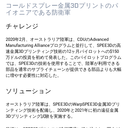
コールドスプレー金属3Dプリントのパ
イオニアである防衛軍
連絡先
チャレンジ
2020年2月、オーストラリア陸軍は、CDUのAdvanced
Manufacturing Allianceプログラムと並行して、SPEE3Dの高
速金属3Dプリンティング技術の12ヶ月パイロットへの$150
万ドルの投資を初めて発表した。このパイロットプログラム
では、SPEE3Dの技術を使用することで、陸軍が利用できる
フォローする
部品を通常のサプライチェーンが提供できる部品よりも大幅
に増やす必要性に対応した。
X
フェイスブック
LinkedIn
ユーチューブ
ソリューション
オーストラリア陸軍は、SPEE3DのWarpSPEE3D金属3Dプリ
ンティング技術を配備し、2020年と2021年に初の遠征金属
3Dプリンティング試験を実施する。