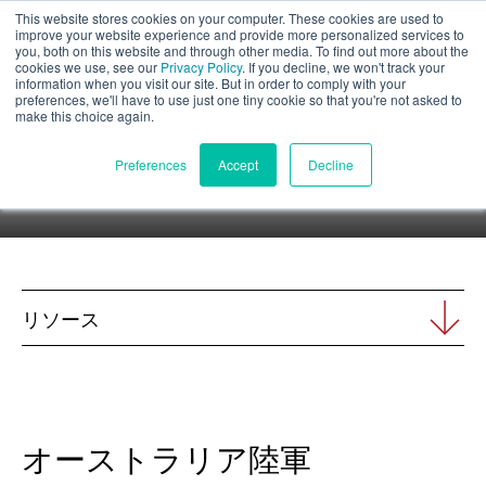
This website stores cookies on your computer. These cookies are used to
パート評価
improve your website experience and provide more personalized services to
you, both on this website and through other media. To find out more about the
cookies we use, see our
Privacy Policy
. If you decline, we won't track your
ケーススタディ
information when you visit our site. But in order to comply with your
preferences, we'll have to use just one tiny cookie so that you're not asked to
make this choice again.
私たちが何をしてきたか、どのようにしてきたか、そしてそ
日本語
Preferences
Accept
Decline
れがどのようにお客様の成功に役立ったかをご覧ください。
製品紹介
アプリケーション
リソース
産業
材料
オーストラリア陸軍
リソース