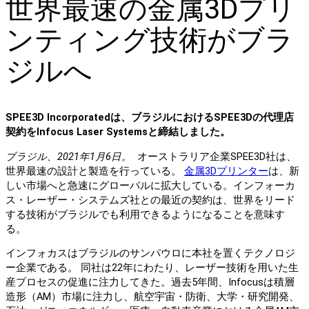
世界最速の金属3Dプリ
ンティング技術がブラ
ジルへ
SPEE3D Incorporatedは、ブラジルにおけるSPEE3Dの代理店
契約をInfocus Laser Systemsと締結しました。
ブラジル、2021年1月6日。
オーストラリア企業SPEE3D社は、
世界最速の設計と製造を行っている。
金属3Dプリンター
は、新
しい市場へと急速にグローバルに拡大している。インフォーカ
ス・レーザー・システムズ社との最近の契約は、世界をリード
する技術がブラジルでも利用できるようになることを意味す
る。
インフォカスはブラジルのサンパウロに本社を置くテクノロジ
ー企業である。 同社は22年にわたり、レーザー技術を用いた生
産プロセスの促進に注力してきた。過去5年間、Infocusは積層
造形（AM）市場に注力し、航空宇宙・防衛、大学・研究開発、