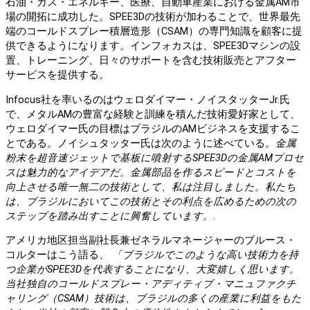
石油・ガス・エネルギー、医療、自動車産業における金属AM市
場の開拓に成功した。SPEE3Dの技術が加わることで、世界最先
端のコールドスプレー積層造形（CSAM）の専門知識を顧客に提
供できるようになります。インフォカスは、SPEE3Dマシンの設
置、トレーニング、日々のサポートを含む技術販売とアフター
サービスを提供する。
Infocus社を率いるのはウェロダイマー・ノイスタッターJr.氏
で、メタルAMの豊富な経験と訓練を積んだ技術愛好家として、
ウェロダイマー氏の目標はブラジルのAMビジネスを支援するこ
とである。ノイシュタッター氏は次のように述べている。
金属
粉末を超音速ジェットで基板に噴射するSPEE3Dの金属AMプロセ
スは魅力的なアイデアだ。金属部品を作るスピードとコストを
向上させる唯一無二の技術として、私は注目しました。私たち
は、ブラジルにおいてこの技術とその利点を広めるための次の
ステップを踏み出すことに興奮しています。
.
アメリカ地区担当副社長兼ゼネラルマネージャーのブルース・
コルターはこう語る、
「ブラジルでこのような高い技術力を持
つ企業がSPEE3Dを代表することになり、大変嬉しく思います。
当社独自のコールドスプレー・アディティブ・マニュファクチ
ャリング（CSAM）技術は、ブラジルの多くの産業に利益をもた