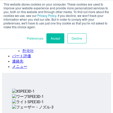
This website stores cookies on your computer. These cookies are used to
本文へスキップ
improve your website experience and provide more personalized services to
SPEE3D
you, both on this website and through other media. To find out more about the
cookies we use, see our
Privacy Policy
. If you decline, we won't track your
日本語
information when you visit our site. But in order to comply with your
preferences, we'll have to use just one tiny cookie so that you're not asked to
English
make this choice again.
Español
Deutsch
Preferences
Accept
Decline
Français
Italiano
한국어
パート評価
連絡先
メニュー