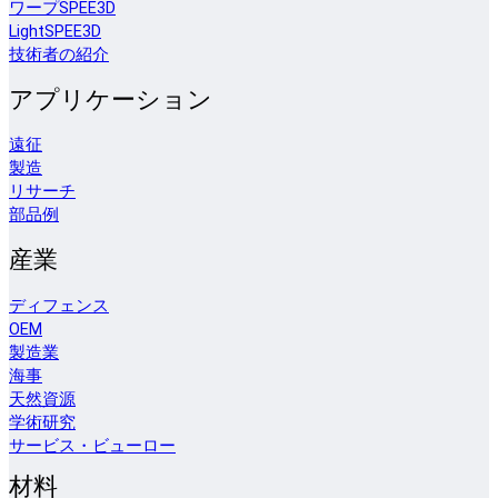
ワープSPEE3D
LightSPEE3D
技術者の紹介
アプリケーション
遠征
製造
リサーチ
部品例
産業
ディフェンス
OEM
製造業
海事
天然資源
学術研究
サービス・ビューロー
材料