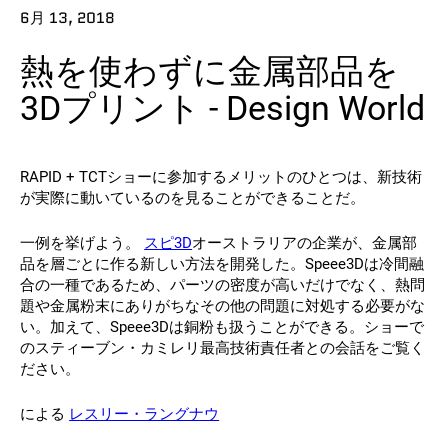
6月 13, 2018
連絡先
熱を使わずに金属部品を
3Dプリント - Design World
RAPID + TCTショーに参加するメリットのひとつは、新技術
が実際に動いているのを見ることができることだ。
フォローする
一例を挙げよう。
スピ3D
オーストラリアの企業が、金属部
品を層ごとに作る新しい方法を開発した。Speee3Dは冷間融
X
フェイスブック
LinkedIn
ユーチューブ
合の一種であるため、パーツの密度が高いだけでなく、熱問
題や金属粉末にありがちなその他の問題に対処する必要がな
い。加えて、Speee3Dは銅粉も扱うことができる。ショーで
のスティーブン・カミレリ最高技術責任者との会話をご覧く
ださい。
による
レスリー・ラングナウ