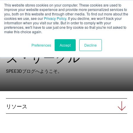
This website stores cookies on your computer. These cookies are used to
パート評価
improve your website experience and provide more personalized services to
you, both on this website and through other media. To find out more about the
cookies we use, see our
Privacy Policy
. If you decline, we won't track your
information when you visit our site. But in order to comply with your
preferences, we'll have to use just one tiny cookie so that you're not asked to
make this choice again.
エクスプローラー
日本語
Preferences
Accept
Decline
ズ・サークル
製品紹介
SPEE3Dブログへようこそ。
アプリケーション
産業
リソース
材料
リソース