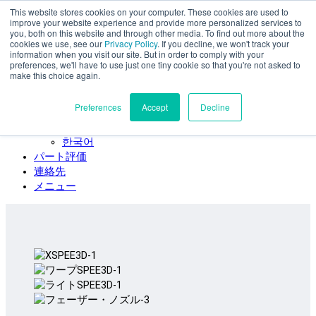
This website stores cookies on your computer. These cookies are used to
本文へスキップ
improve your website experience and provide more personalized services to
SPEE3D
you, both on this website and through other media. To find out more about the
cookies we use, see our
Privacy Policy
. If you decline, we won't track your
日本語
information when you visit our site. But in order to comply with your
preferences, we'll have to use just one tiny cookie so that you're not asked to
English
make this choice again.
Español
Deutsch
Preferences
Accept
Decline
Français
Italiano
한국어
パート評価
連絡先
メニュー