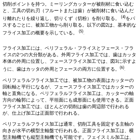
切削ポイントを持つ。ミーリングカッターが被削材に食い込む
と、工具の切れ刃（フルートまたは歯）が被削材に食い込んだ
(4)
り離れたりを繰り返し、切りくず（切粉）を削り取る。
をパ
スするごとに、被加工物から削り取る。以下の図2は、基本的な
(5)
フライス加工の概要を示している。
.
フライス加工には、ペリフェラル・フライスとフェース・フラ
イスの2つの大分類がある。外周フライス加工では、歯はカッタ
本体の外周に位置し、フェースフライス加工では、図3に示すよ
(6)
うに、歯はカッタの外周とフェースの両方に位置する。
.
ペリフェラルフライス加工では、被加工物の表面はカッターの
回転軸と平行になるが、フェースフライス加工ではカッターの
軸と直角になる。ペリフェラルフライス加工は、カッターの軸
方向の輪郭によって、平坦面にも成形面にも使用できる。正面
フライス加工では、ほとんどの切削は歯の周辺部で行われる
が、仕上げ加工は正面部で行われる。
ペリフェラルフライス加工は通常、切削工具を固定する主軸の
向きが水平の横型主軸盤で行われる。正面フライス加工は、横
型主軸機でも縦型主軸機でも可能です。フェイスミル加工は、