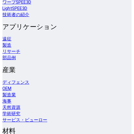
ワープSPEE3D
LightSPEE3D
技術者の紹介
アプリケーション
遠征
製造
リサーチ
部品例
産業
ディフェンス
OEM
製造業
海事
天然資源
学術研究
サービス・ビューロー
材料