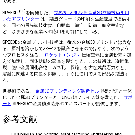
である。
(10)
SPEE3D
を開発した。
世界初
メタル
超音速3D成膜技術を用
いた3Dプリンター
は、製造グレードの印刷を生産速度で提供す
る。同社の最先端技術は、自動車、海洋、防衛、航空宇宙な
ど、さまざまな産業への応用を可能にしている。
SPEE3Dの金属プリント技術は、従来の金属3Dプリントとは異な
る。原料を溶かしてパーツを融合させるのではなく、次のよう
なプロセスを経る。
ロケットエンジン
圧縮空気に金属粉末を加
えて加速し、固体状態の部品を製造する。この技術は、凝固亀
裂、脆い金属間化合物、ガス孔、収縮、有害な残留応力など、
溶融に関連する問題を排除し、すぐに使用できる部品を製造す
る。
世界初である。
金属3Dプリンティング製造セル
熱処理炉と一体
化した金属3Dプリンターと、CNC3軸フライス盤を備えた。
サポ
ート
SPEE3Dの金属積層造形のエキスパートが提供します。
参考文献
Kalpakjian and Schmid, Manufacturing Engineering and