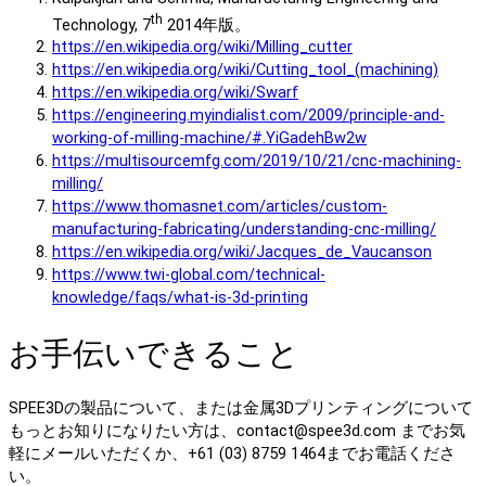
th
Technology, 7
2014年版。
https://en.wikipedia.org/wiki/Milling_cutter
https://en.wikipedia.org/wiki/Cutting_tool_(machining)
https://en.wikipedia.org/wiki/Swarf
https://engineering.myindialist.com/2009/principle-and-
working-of-milling-machine/#.YiGadehBw2w
https://multisourcemfg.com/2019/10/21/cnc-machining-
milling/
https://www.thomasnet.com/articles/custom-
manufacturing-fabricating/understanding-cnc-milling/
https://en.wikipedia.org/wiki/Jacques_de_Vaucanson
https://www.twi-global.com/technical-
knowledge/faqs/what-is-3d-printing
お手伝いできること
SPEE3Dの製品について、または金属3Dプリンティングについて
もっとお知りになりたい方は、contact@spee3d.com までお気
軽にメールいただくか、+61 (03) 8759 1464までお電話くださ
い。