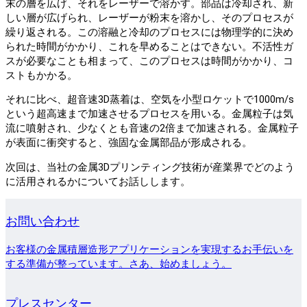
末の層を広げ、それをレーザーで溶かす。部品は冷却され、新
しい層が広げられ、レーザーが粉末を溶かし、そのプロセスが
繰り返される。この溶融と冷却のプロセスには物理学的に決め
られた時間がかかり、これを早めることはできない。不活性ガ
スが必要なことも相まって、このプロセスは時間がかかり、コ
ストもかかる。
それに比べ、超音速3D蒸着は、空気を小型ロケットで1000m/s
という超高速まで加速させるプロセスを用いる。金属粒子は気
流に噴射され、少なくとも音速の2倍まで加速される。金属粒子
が表面に衝突すると、強固な金属部品が形成される。
次回は、当社の金属3Dプリンティング技術が産業界でどのよう
に活用されるかについてお話しします。
お問い合わせ
お客様の金属積層造形アプリケーションを実現するお手伝いを
する準備が整っています。さあ、始めましょう。
プレスセンター