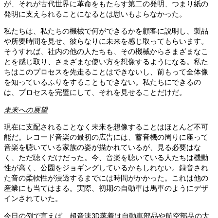
が、それが古代世界に革命をもたらす第二の発明、つまり紙の
発明に支えられることになるとは思いもよらなかった。
私たちは、私たちの機械で何ができるかを顧客に説明し、製品
や所要時間を見せ、彼らなりに未来を感じ取ってもらいます。
そうすれば、社内の他の人たちも、その機械からさまざまなこ
とを感じ取り、さまざまな使い方を想像するようになる。私た
ちはこのプロセスを先走ることはできないし、前もって全体像
を知っているふりをすることもできない。私たちにできるの
は、プロセスを完璧にして、それを見せることだけだ。
未来への展望
現在に支配されることなく未来を想像することはほとんど不可
能だ。レコード音楽の最初の広告には、蓄音機の周りに座って
音楽を聴いている家族の姿が描かれているが、見る必要はな
く、ただ聴くだけだった。今、音楽を聴いている人たちは機動
性が高く、公園をジョギングしているかもしれない。録音され
た音の柔軟性が浸透するまでには時間がかかった。これは他の
産業にも当てはまる。実際、初期の自動車は馬車のようにデザ
インされていた。
今日の例で言えば、超音速3D蒸着は自動車部品や航空部品の大