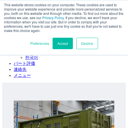
This website stores cookies on your computer. These cookies are used to
本文へスキップ
improve your website experience and provide more personalized services to
SPEE3D
you, both on this website and through other media. To find out more about the
cookies we use, see our
Privacy Policy
. If you decline, we won't track your
日本語
information when you visit our site. But in order to comply with your
preferences, we'll have to use just one tiny cookie so that you're not asked to
English
make this choice again.
Español
Deutsch
Preferences
Accept
Decline
Français
Italiano
한국어
パート評価
連絡先
メニュー