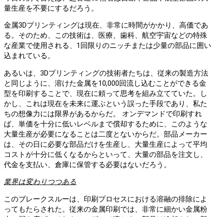
量生産を不要にするだろう。
金属3Dプリンティングは現在、非常に時間がかかり、高価であ
る。そのため、この技術は、医療、歯科、航空宇宙などの特殊
な産業で使用される、1回限りのニッチまたは少量の部品に囲い
込まれている。
あるいは、3Dプリンティングの技術者たちは、従来の製造方法
と同じように、溶けた金属を10,000回流し込むことができる金
型を印刷することで、現在に頼って思考を組み立てていた。し
かし、これは現在を未来に運ぶという誤った手段であり、私た
ちの想像力には限界があるからだ。 オンデマンドで印刷すれ
ば、単価を十分に低いレベルまで償却するために、このような
大量生産が必要になることは二度とないからだ。部品メーカー
は、その日に必要な部品だけを生産し、大量生産によって平均
コストが十分に低くなるからといって、大量の部品を注文し、
代金を支払い、倉庫に保管する必要はないだろう。
業界は変わりつつある
このブレークスルーは、印刷プロセスにおける溶融の排除によ
ってもたらされた。従来の金属印刷では、非常に細かい金属粉