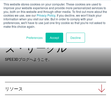
This website stores cookies on your computer. These cookies are used to
パート評価
improve your website experience and provide more personalized services to
you, both on this website and through other media. To find out more about the
cookies we use, see our
Privacy Policy
. If you decline, we won't track your
information when you visit our site. But in order to comply with your
preferences, we'll have to use just one tiny cookie so that you're not asked to
make this choice again.
エクスプローラー
日本語
Preferences
Accept
Decline
ズ・サークル
製品紹介
SPEE3Dブログへようこそ。
アプリケーション
産業
リソース
材料
リソース