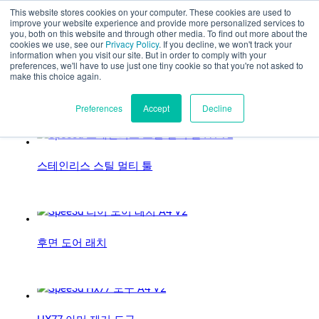
This website stores cookies on your computer. These cookies are used to
부품 평가
improve your website experience and provide more personalized services to
you, both on this website and through other media. To find out more about the
사례 연구 카테고리:
cookies we use, see our
Privacy Policy
. If you decline, we won't track your
information when you visit our site. But in order to comply with your
preferences, we'll have to use just one tiny cookie so that you're not asked to
국방
make this choice again.
한국어
Preferences
Accept
Decline
스테인리스 스틸 멀티 툴
제품
애플리케이션
산업 분야
후면 도어 래치
재료
리소스