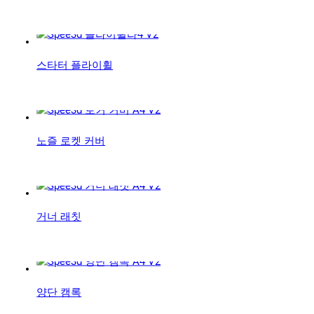
스타터 플라이휠
노즐 로켓 커버
거너 래칫
양단 캠록