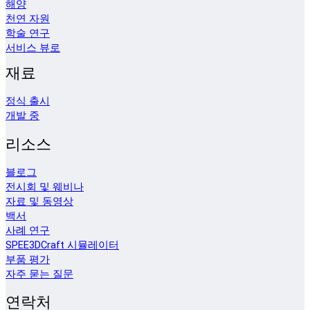
해양
천연 자원
학술 연구
서비스 뷰로
재료
정식 출시
개발 중
리소스
블로그
전시회 및 웨비나
자료 및 동영상
백서
사례 연구
SPEE3DCraft 시뮬레이터
부품 평가
자주 묻는 질문
연락처