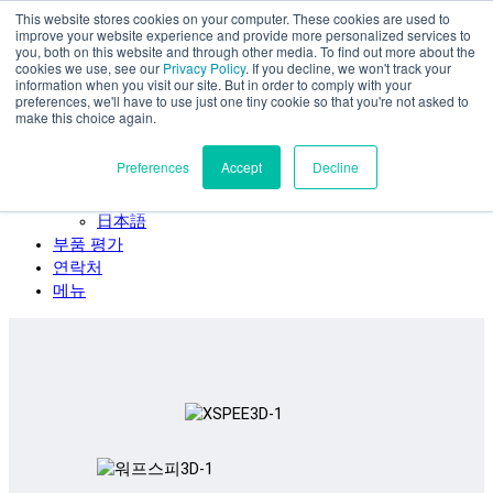
This website stores cookies on your computer. These cookies are used to
주요 콘텐츠로 건너뛰기
improve your website experience and provide more personalized services to
SPEE3D
you, both on this website and through other media. To find out more about the
cookies we use, see our
Privacy Policy
. If you decline, we won't track your
한국어
information when you visit our site. But in order to comply with your
preferences, we'll have to use just one tiny cookie so that you're not asked to
English
make this choice again.
Español
Deutsch
Preferences
Accept
Decline
Français
Italiano
日本語
부품 평가
연락처
메뉴