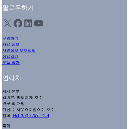
팔로우하기
X
Facebook
LinkedIn
YouTube
문의하기
채용 정보
개인정보 보호정책
이용약관
부품 평가
연락처
세계 본부
멜버른, 빅토리아, 호주
연구 및 개발
다윈, 뉴사우스웨일스주, 호주
전화:
+61 (03) 8759 1464
북미