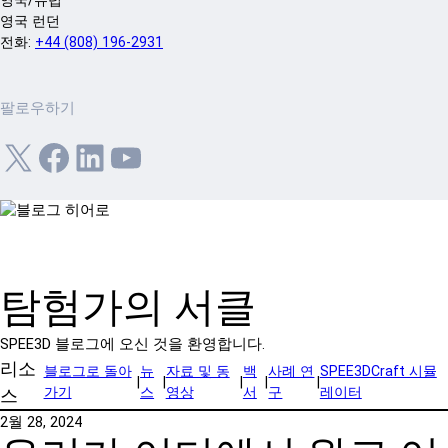
영국/유럽
영국 런던
전화:
+44 (808) 196-2931
팔로우하기
X
Facebook
LinkedIn
YouTube
탐험가의 서클
SPEE3D 블로그에 오신 것을 환영합니다.
리소
블로그로 돌아
뉴
자료 및 동
백
사례 연
SPEE3DCraft 시뮬
|
|
|
|
|
가기
스
영상
서
구
레이터
스
2월 28, 2024