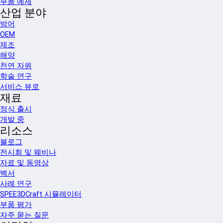
부품 예제
산업 분야
방어
OEM
제조
해양
천연 자원
학술 연구
서비스 뷰로
재료
정식 출시
개발 중
리소스
블로그
전시회 및 웨비나
자료 및 동영상
백서
사례 연구
SPEE3DCraft 시뮬레이터
부품 평가
자주 묻는 질문