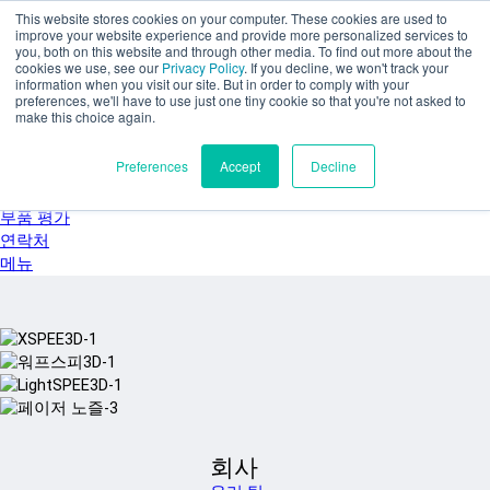
주요 콘텐츠로 건너뛰기
This website stores cookies on your computer. These cookies are used to
SPEE3D
improve your website experience and provide more personalized services to
you, both on this website and through other media. To find out more about the
한국어
cookies we use, see our
Privacy Policy
. If you decline, we won't track your
English
information when you visit our site. But in order to comply with your
preferences, we'll have to use just one tiny cookie so that you're not asked to
Español
make this choice again.
Deutsch
Français
Preferences
Accept
Decline
Italiano
日本語
부품 평가
연락처
메뉴
회사