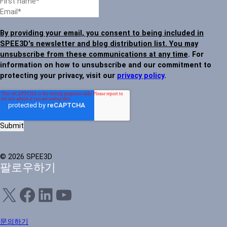
By providing your email, you consent to being included in
SPEE3D's newsletter and blog distribution list. You may
unsubscribe from these communications at any time
. For
information on how to unsubscribe and our commitment to
protecting your privacy, visit our
privacy policy
.
© 2026 SPEE3D
팔로우하기
X
Facebook
LinkedIn
YouTube
문의하기