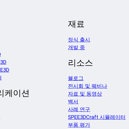
재료
정식 출시
개발 중
D
리소스
3D
EE3D
개
블로그
전시회 및 웨비나
리케이션
자료 및 동영상
백서
사례 연구
션
SPEE3DCraft 시뮬레이터
부품 평가