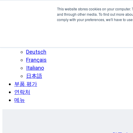
주요 콘텐츠로 건너뛰기
This website stores cookies on your computer. 
SPEE3D
and through other media. To find out more abo
comply with your preferences, we'll have to use 
한국어
English
Español
Deutsch
Français
Italiano
日本語
부품 평가
연락처
메뉴