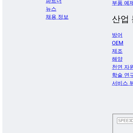
파트너
부품 예
뉴스
채용 정보
산업
방어
OEM
제조
해양
천연 자
학술 연
서비스 