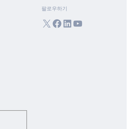
팔로우하기
X
Facebook
LinkedIn
YouTube