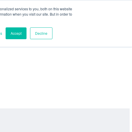
nalized services to you, both on this website
ormation when you visit our site. But in order to
es
Accept
Decline