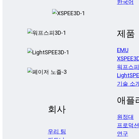
한국어
제품
EMU
XSPEE3
워프스피
LightSP
기술 소
애플
회사
원정대
프로덕
우리 팀
연구