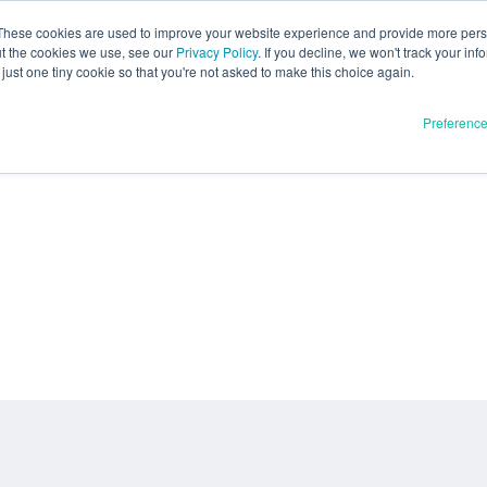
These cookies are used to improve your website experience and provide more perso
ut the cookies we use, see our
Privacy Policy
. If you decline, we won't track your inf
just one tiny cookie so that you're not asked to make this choice again.
Preferenc