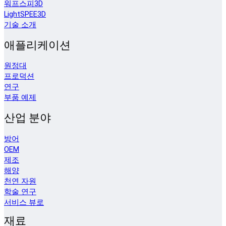
워프스피3D
LightSPEE3D
기술 소개
애플리케이션
원정대
프로덕션
연구
부품 예제
산업 분야
방어
OEM
제조
해양
천연 자원
학술 연구
서비스 뷰로
재료