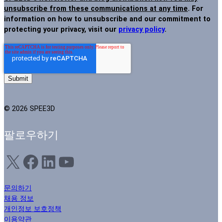
unsubscribe from these communications at any time
. For
information on how to unsubscribe and our commitment to
protecting your privacy, visit our
privacy policy
.
© 2026 SPEE3D
팔로우하기
X
Facebook
LinkedIn
YouTube
문의하기
채용 정보
개인정보 보호정책
이용약관