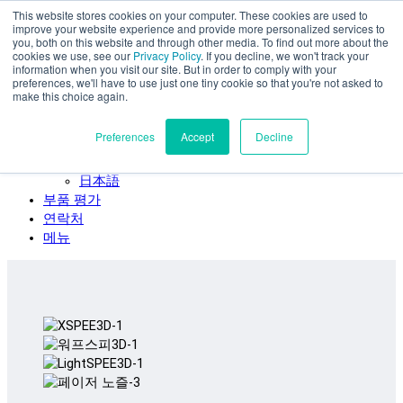
This website stores cookies on your computer. These cookies are used to
주요 콘텐츠로 건너뛰기
improve your website experience and provide more personalized services to
SPEE3D
you, both on this website and through other media. To find out more about the
cookies we use, see our
Privacy Policy
. If you decline, we won't track your
한국어
information when you visit our site. But in order to comply with your
preferences, we'll have to use just one tiny cookie so that you're not asked to
English
make this choice again.
Español
Deutsch
Preferences
Accept
Decline
Français
Italiano
日本語
부품 평가
연락처
메뉴