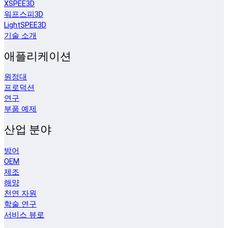
XSPEE3D
워프스피3D
LightSPEE3D
기술 소개
애플리케이션
원정대
프로덕션
연구
부품 예제
산업 분야
방어
OEM
제조
해양
천연 자원
학술 연구
서비스 뷰로