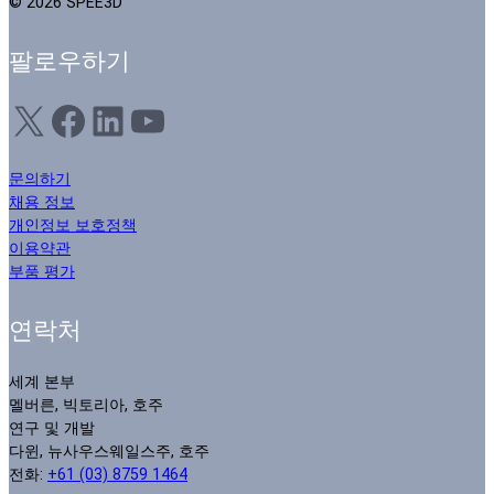
© 2026 SPEE3D
팔로우하기
X
Facebook
LinkedIn
YouTube
문의하기
채용 정보
개인정보 보호정책
이용약관
부품 평가
연락처
세계 본부
멜버른, 빅토리아, 호주
연구 및 개발
다윈, 뉴사우스웨일스주, 호주
전화:
+61 (03) 8759 1464