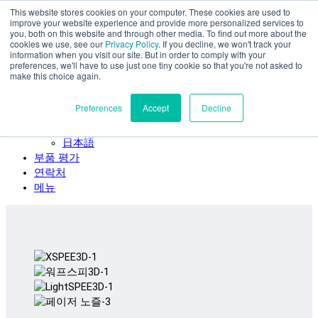
This website stores cookies on your computer. These cookies are used to
주요 콘텐츠로 건너뛰기
improve your website experience and provide more personalized services to
SPEE3D
you, both on this website and through other media. To find out more about the
cookies we use, see our
Privacy Policy
. If you decline, we won't track your
한국어
information when you visit our site. But in order to comply with your
preferences, we'll have to use just one tiny cookie so that you're not asked to
English
make this choice again.
Español
Deutsch
Preferences
Accept
Decline
Français
Italiano
日本語
부품 평가
연락처
메뉴