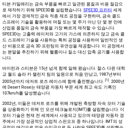
티븐 카밀레리는 금속 부품을 빠르고 일관된 품질과 비용 절감으
로 제작하기 위해 SPEE3D를 설립했습니다.
SPEE3D 프린터
세계
에서 가장 경제적인 금속 적층 제조 공정을 구현하며, 금속 콜드
스프레이 기술을 활용하여 며칠 또는 몇 주가 아닌 단 몇 분 만에
산업용 품질의 금속 부품을 가장 빠르게 제작할 수 있습니다.
SPEE3D는 고출력 레이저와 고가의 가스에 의존하지 않고 금속 콜
드 스프레이 기술을 사용하는 특허 공정을 사용하여 일반적인 생
산 비용으로 금속 3D 프린팅의 유연성을 제공합니다. 이 공정에서
는 분말을 추진하기 위해 헬륨이나 질소 대신 압축 공기를 사용합
니다.
바이런과 스티븐은 15년 넘게 함께 일해 왔습니다. 찰스 다윈 대학
교 월드 솔라 카 챌린지 팀의 일원으로 처음 만났고, 1987년부터
(1)
2005년까지 데저트 로즈 레이스에 함께 출전했습니다.
. 2000년
에 Desert Rose는 태양광 자동차 부문 세계 최고 속도 기록인
107km/h를 달성했습니다.
2002년, 이들은 데저트 로즈를 위해 개발된 축방향 자속 모터 기술
을 상용화하기 위해 인 모션 테크놀로지(IMT)를 설립했습니다. 이
모터 기술은 현재 전 세계에서 사용되고 있으며 태양광 자동차 경
주에서 가장 성공적인 상업적 스핀오프 중 하나입니다. IMT의 성
공적인 매각으로 얻은 수익금으로 두 사람은 SPEE3D를 설립했습