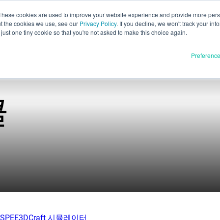
These cookies are used to improve your website experience and provide more perso
ut the cookies we use, see our
Privacy Policy
. If you decline, we won't track your inf
한국
just one tiny cookie so that you're not asked to make this choice again.
Englis
Preferenc
Españo
Deutsc
Françai
클
재료
품
Italia
정식 출시
日本
개발 중
E3D
스피3D
리소스
tSPEE3D
블로그
 소개
전시회 및 웨비나
|
SPEE3DCraft 시뮬레이터