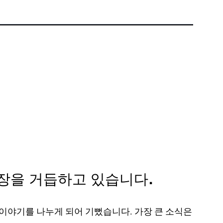
전화:
+1 877-908-9369
영국/유럽
영국 런던
전화:
+44 (808) 196-2931
팔로우하기
X
Facebook
LinkedIn
YouTube
성장을 거듭하고 있습니다.
 이야기를 나누게 되어 기뻤습니다. 가장 큰 소식은