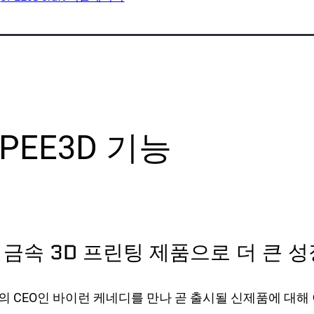
플리케이션
자료 및 동영상
백서
대
사례 연구
덕션
SPEE3DCraft 시뮬레이터
부품 평가
 예제
자주 묻는 질문
SPEE3D 기능
업 분야
연락처
문의 사항
뉴스레터 신청
 금속 3D 프린팅 제품으로 더 큰 
고객 지원
 자원
의 CEO인 바이런 케네디를 만나 곧 출시될 신제품에 대해