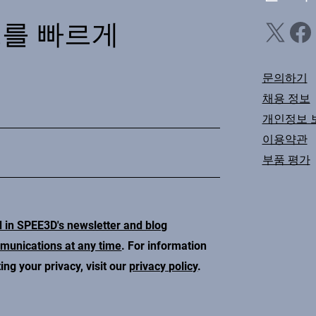
X
Facebook
Li
스를 빠르게
문의하기
채용 정보
개인정보 
이용약관
부품 평가
d in SPEE3D's newsletter and blog
mmunications at any time
. For information
ng your privacy, visit our
privacy policy
.