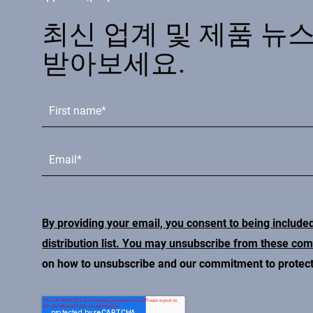
최신 업계 및 제품 뉴
받아보세요.
By providing your email, you consent to being include
distribution list. You may unsubscribe from these co
on how to unsubscribe and our commitment to protecti