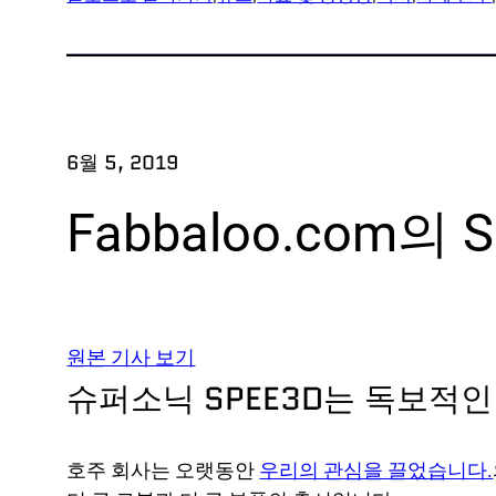
애
회사
원정
우리 팀
프로
파트너
연구
6월 5, 2019
뉴스
부품
채용 정보
Fabbaloo.com의 
산
방어
OEM
원본 기사 보기
제조
슈퍼소닉 SPEE3D는 독보적인
해양
천연
호주 회사는 오랫동안
우리의 관심을 끌었습니다.