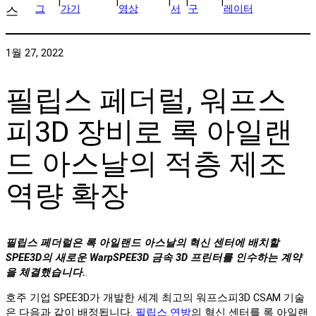
|
|
|
|
|
그
가기
영상
서
구
레이터
스
1월 27, 2022
필립스 페더럴, 워프스
피3D 장비로 록 아일랜
드 아스날의 적층 제조
역량 확장
필립스 페더럴은 록 아일랜드 아스날의 혁신 센터에 배치할
SPEE3D의 새로운 WarpSPEE3D 금속 3D 프린터를 인수하는 계약
을 체결했습니다.
.
호주 기업 SPEE3D가 개발한 세계 최고의 워프스피3D CSAM 기술
은 다음과 같이 배정됩니다.
필립스 연방
의 혁신 센터를 록 아일랜