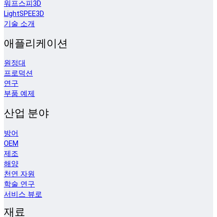
워프스피3D
LightSPEE3D
기술 소개
애플리케이션
원정대
프로덕션
연구
부품 예제
산업 분야
방어
OEM
제조
해양
천연 자원
학술 연구
서비스 뷰로
재료