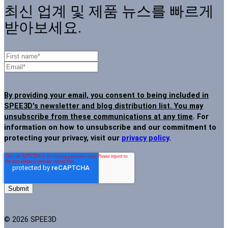
최신 업계 및 제품 뉴스를 빠르게
받아보세요.
By providing your email, you consent to being included in
SPEE3D's newsletter and blog distribution list. You may
unsubscribe from these communications at any time
. For
information on how to unsubscribe and our commitment to
protecting your privacy, visit our
privacy policy
.
© 2026 SPEE3D