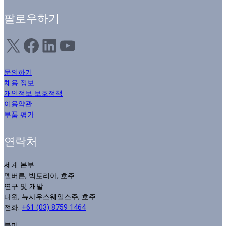
팔로우하기
X
Facebook
LinkedIn
YouTube
문의하기
채용 정보
개인정보 보호정책
이용약관
부품 평가
연락처
세계 본부
멜버른, 빅토리아, 호주
연구 및 개발
다윈, 뉴사우스웨일스주, 호주
전화:
+61 (03) 8759 1464
북미