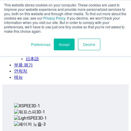
This website stores cookies on your computer. These cookies are used to
주요 콘텐츠로 건너뛰기
improve your website experience and provide more personalized services to
SPEE3D
you, both on this website and through other media. To find out more about the
cookies we use, see our
Privacy Policy
. If you decline, we won't track your
한국어
information when you visit our site. But in order to comply with your
preferences, we'll have to use just one tiny cookie so that you're not asked to
English
make this choice again.
Español
Deutsch
Preferences
Accept
Decline
Français
Italiano
日本語
부품 평가
연락처
메뉴