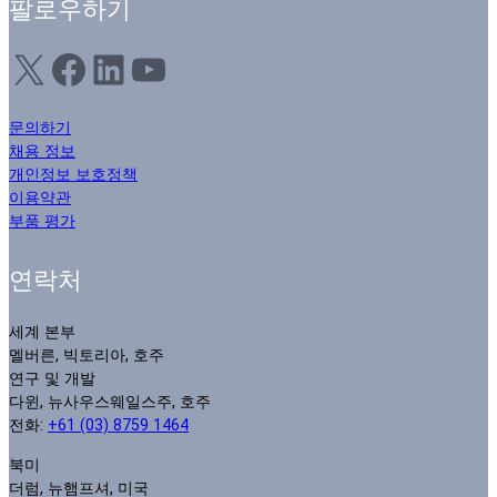
팔로우하기
X
Facebook
LinkedIn
YouTube
문의하기
채용 정보
개인정보 보호정책
이용약관
부품 평가
연락처
세계 본부
멜버른, 빅토리아, 호주
연구 및 개발
다윈, 뉴사우스웨일스주, 호주
전화:
+61 (03) 8759 1464
북미
더럼, 뉴햄프셔, 미국