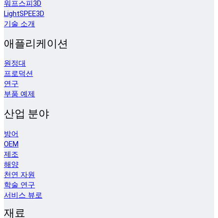
워프스피3D
LightSPEE3D
기술 소개
애플리케이션
원정대
프로덕션
연구
부품 예제
산업 분야
방어
OEM
제조
해양
천연 자원
학술 연구
서비스 뷰로
재료