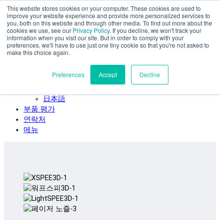
This website stores cookies on your computer. These cookies are used to
주요 콘텐츠로 건너뛰기
improve your website experience and provide more personalized services to
SPEE3D
you, both on this website and through other media. To find out more about the
cookies we use, see our
Privacy Policy
. If you decline, we won't track your
한국어
information when you visit our site. But in order to comply with your
preferences, we'll have to use just one tiny cookie so that you're not asked to
English
make this choice again.
Español
Deutsch
Preferences
Accept
Decline
Français
Italiano
日本語
부품 평가
연락처
메뉴