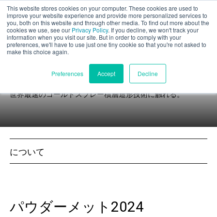
This website stores cookies on your computer. These cookies are used to
パート評価
improve your website experience and provide more personalized services to
you, both on this website and through other media. To find out more about the
cookies we use, see our
Privacy Policy
. If you decline, we won't track your
information when you visit our site. But in order to comply with your
preferences, we'll have to use just one tiny cookie so that you're not asked to
make this choice again.
イベント
日本語
Preferences
Accept
Decline
世界最速のコールドスプレー積層造形技術に触れる。
製品紹介
アプリケーション
について
産業
材料
パウダーメット2024
リソース