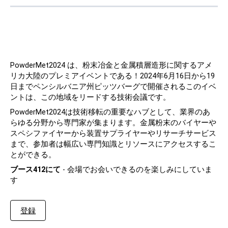
連絡先
PowderMet2024 は、粉末冶金と金属積層造形に関するアメ
リカ大陸のプレミアイベントである！2024年6月16日から19
日までペンシルバニア州ピッツバーグで開催されるこのイベ
ントは、この地域をリードする技術会議です。
PowderMet2024は技術移転の重要なハブとして、業界のあ
フォローする
らゆる分野から専門家が集まります。金属粉末のバイヤーや
スペシファイヤーから装置サプライヤーやリサーチサービス
X
フェイスブック
LinkedIn
ユーチューブ
まで、参加者は幅広い専門知識とリソースにアクセスするこ
とができる。
ブース412にて
- 会場でお会いできるのを楽しみにしていま
す
登録