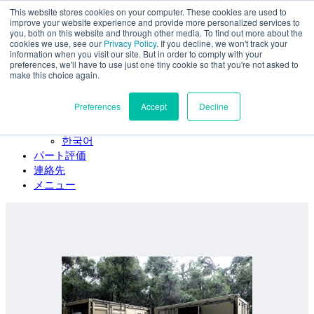
This website stores cookies on your computer. These cookies are used to
本文へスキップ
improve your website experience and provide more personalized services to
SPEE3D
you, both on this website and through other media. To find out more about the
cookies we use, see our
Privacy Policy
. If you decline, we won't track your
日本語
information when you visit our site. But in order to comply with your
preferences, we'll have to use just one tiny cookie so that you're not asked to
English
make this choice again.
Español
Deutsch
Preferences
Accept
Decline
Français
Italiano
한국어
パート評価
連絡先
メニュー