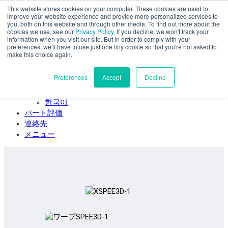
This website stores cookies on your computer. These cookies are used to
本文へスキップ
improve your website experience and provide more personalized services to
SPEE3D
you, both on this website and through other media. To find out more about the
cookies we use, see our
Privacy Policy
. If you decline, we won't track your
日本語
information when you visit our site. But in order to comply with your
preferences, we'll have to use just one tiny cookie so that you're not asked to
English
make this choice again.
Español
Deutsch
Preferences
Accept
Decline
Français
Italiano
한국어
パート評価
連絡先
メニュー