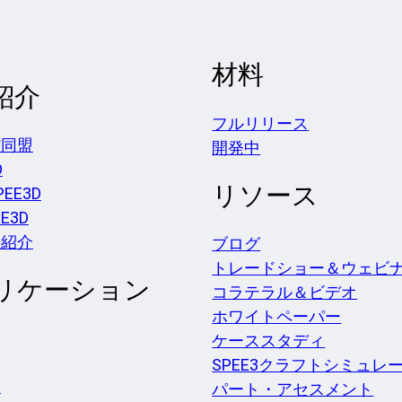
材料
紹介
フルリリース
貨同盟
開発中
D
リソース
EE3D
EE3D
の紹介
ブログ
トレードショー＆ウェビ
リケーション
コラテラル＆ビデオ
ホワイトペーパー
ケーススタディ
SPEE3クラフトシミュレ
チ
パート・アセスメント