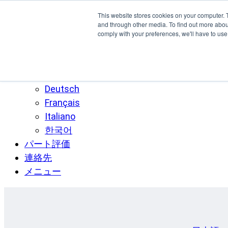
本文へスキップ
This website stores cookies on your computer. 
SPEE3D
and through other media. To find out more abo
comply with your preferences, we'll have to use 
日本語
English
Español
Deutsch
Français
Italiano
한국어
パート評価
連絡先
メニュー