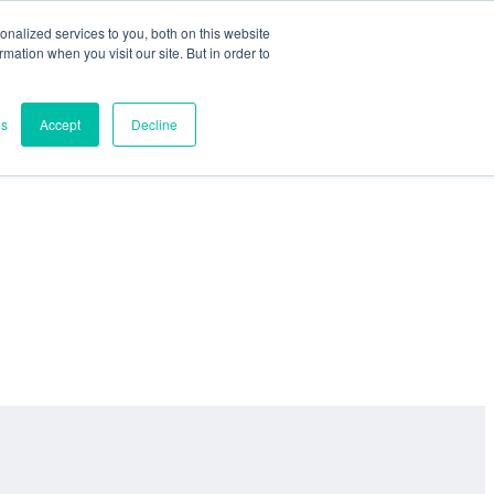
nalized services to you, both on this website
ormation when you visit our site. But in order to
es
Accept
Decline