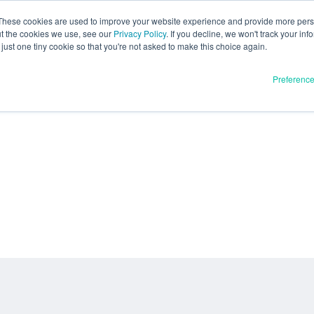
These cookies are used to improve your website experience and provide more perso
ut the cookies we use, see our
Privacy Policy
. If you decline, we won't track your inf
just one tiny cookie so that you're not asked to make this choice again.
Preferenc