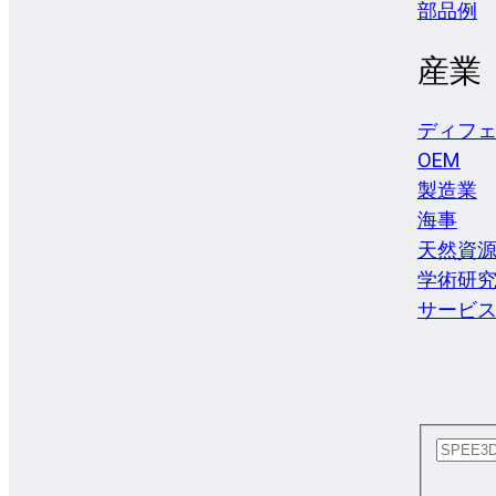
部品例
産業
ディフ
OEM
製造業
海事
天然資
学術研
サービ