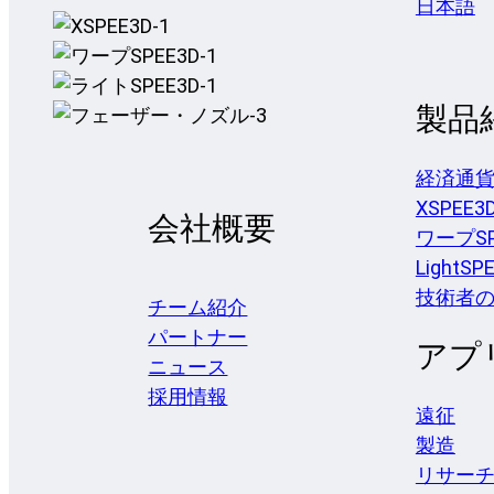
日本語
製品
経済通
XSPEE3
会社概要
ワープSP
LightSP
技術者
チーム紹介
パートナー
アプ
ニュース
採用情報
遠征
製造
リサー